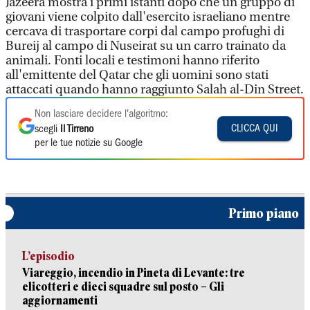
Jazeera mostra i primi istanti dopo che un gruppo di
giovani viene colpito dall'esercito israeliano mentre
cercava di trasportare corpi dal campo profughi di
Bureij al campo di Nuseirat su un carro trainato da
animali. Fonti locali e testimoni hanno riferito
all'emittente del Qatar che gli uomini sono stati
attaccati quando hanno raggiunto Salah al-Din Street.
Non lasciare decidere l'algoritmo:
CLICCA QUI
scegli
Il Tirreno
per le tue notizie su Google
Primo piano
L’episodio
Viareggio, incendio in Pineta di Levante: tre
elicotteri e dieci squadre sul posto – Gli
aggiornamenti