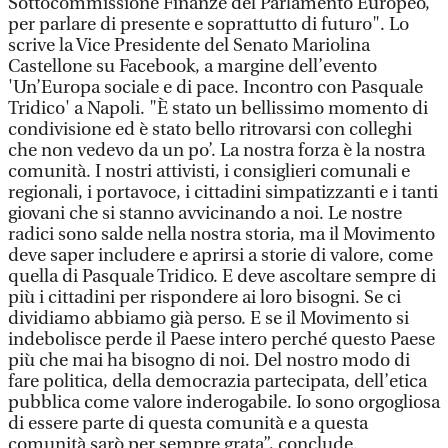
Sottocommissione Finanze del Parlamento Europeo,
per parlare di presente e soprattutto di futuro". Lo
scrive la Vice Presidente del Senato Mariolina
Castellone su Facebook, a margine dell’evento
'Un’Europa sociale e di pace. Incontro con Pasquale
Tridico' a Napoli. "È stato un bellissimo momento di
condivisione ed è stato bello ritrovarsi con colleghi
che non vedevo da un po’. La nostra forza è la nostra
comunità. I nostri attivisti, i consiglieri comunali e
regionali, i portavoce, i cittadini simpatizzanti e i tanti
giovani che si stanno avvicinando a noi. Le nostre
radici sono salde nella nostra storia, ma il Movimento
deve saper includere e aprirsi a storie di valore, come
quella di Pasquale Tridico. E deve ascoltare sempre di
più i cittadini per rispondere ai loro bisogni. Se ci
dividiamo abbiamo già perso. E se il Movimento si
indebolisce perde il Paese intero perché questo Paese
più che mai ha bisogno di noi. Del nostro modo di
fare politica, della democrazia partecipata, dell’etica
pubblica come valore inderogabile. Io sono orgogliosa
di essere parte di questa comunità e a questa
comunità sarò per sempre grata”, conclude.