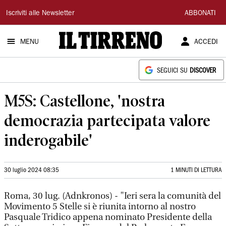
Il
Iscriviti alle Newsletter
ABBONATI
Tirreno
MENU
ACCEDI
SEGUICI SU
DISCOVER
M5S: Castellone, 'nostra
democrazia partecipata valore
inderogabile'
30 luglio 2024 08:35
1 MINUTI DI LETTURA
Roma, 30 lug. (Adnkronos) - "Ieri sera la comunità del
Movimento 5 Stelle si è riunita intorno al nostro
Pasquale Tridico appena nominato Presidente della