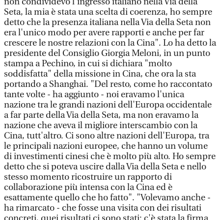
non condividevo l'ingresso italiano nella Via della
Seta, la mia è stata una scelta di coerenza, ho sempre
detto che la presenza italiana nella Via della Seta non
era l'unico modo per avere rapporti e anche per far
crescere le nostre relazioni con la Cina". Lo ha detto la
presidente del Consiglio Giorgia Meloni, in un punto
stampa a Pechino, in cui si dichiara "molto
soddisfatta" della missione in Cina, che ora la sta
portando a Shanghai. "Del resto, come ho raccontato
tante volte - ha aggiunto - noi eravamo l'unica
nazione tra le grandi nazioni dell'Europa occidentale
a far parte della Via della Seta, ma non eravamo la
nazione che aveva il migliore interscambio con la
Cina, tutt'altro. Ci sono altre nazioni dell'Europa, tra
le principali nazioni europee, che hanno un volume
di investimenti cinesi che è molto più alto. Ho sempre
detto che si poteva uscire dalla Via della Seta e nello
stesso momento ricostruire un rapporto di
collaborazione più intensa con la Cina ed è
esattamente quello che ho fatto". "Volevamo anche -
ha rimarcato - che fosse una visita con dei risultati
concreti, quei risultati ci sono stati: c'è stata la firma