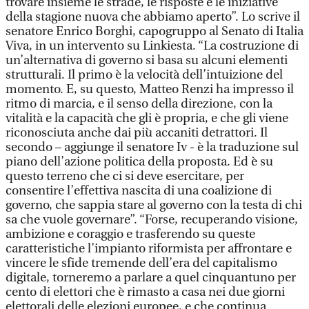
trovare insieme le strade, le risposte e le iniziative
della stagione nuova che abbiamo aperto”. Lo scrive il
senatore Enrico Borghi, capogruppo al Senato di Italia
Viva, in un intervento su Linkiesta. “La costruzione di
un’alternativa di governo si basa su alcuni elementi
strutturali. Il primo è la velocità dell’intuizione del
momento. E, su questo, Matteo Renzi ha impresso il
ritmo di marcia, e il senso della direzione, con la
vitalità e la capacità che gli è propria, e che gli viene
riconosciuta anche dai più accaniti detrattori. Il
secondo – aggiunge il senatore Iv - è la traduzione sul
piano dell’azione politica della proposta. Ed è su
questo terreno che ci si deve esercitare, per
consentire l’effettiva nascita di una coalizione di
governo, che sappia stare al governo con la testa di chi
sa che vuole governare”. “Forse, recuperando visione,
ambizione e coraggio e trasferendo su queste
caratteristiche l’impianto riformista per affrontare e
vincere le sfide tremende dell’era del capitalismo
digitale, torneremo a parlare a quel cinquantuno per
cento di elettori che è rimasto a casa nei due giorni
elettorali delle elezioni europee, e che continua