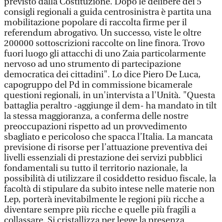
previsto dalla Costituzione. Dopo le delibere dei 5
consigli regionali a guida centrosinistra è partita una
mobilitazione popolare di raccolta firme per il
referendum abrogativo. Un successo, viste le oltre
200000 sottoscrizioni raccolte on line finora. Trovo
fuori luogo gli attacchi di uno Zaia particolarmente
nervoso ad uno strumento di partecipazione
democratica dei cittadini". Lo dice Piero De Luca,
capogruppo del Pd in commissione bicamerale
questioni regionali, in un'intervista a l'Unità. "Questa
battaglia peraltro -aggiunge il dem- ha mandato in tilt
la stessa maggioranza, a conferma delle nostre
preoccupazioni rispetto ad un provvedimento
sbagliato e pericoloso che spacca l’Italia. La mancata
previsione di risorse per l’attuazione preventiva dei
livelli essenziali di prestazione dei servizi pubblici
fondamentali su tutto il territorio nazionale, la
possibilità di utilizzare il cosiddetto residuo fiscale, la
facoltà di stipulare da subito intese nelle materie non
Lep, porterà inevitabilmente le regioni più ricche a
diventare sempre più ricche e quelle più fragili a
collassare. Si cristallizza per legge la presenza