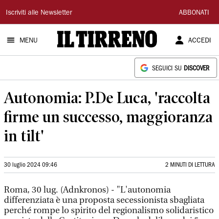
Il
Iscriviti alle Newsletter
ABBONATI
Tirreno
MENU
ACCEDI
SEGUICI SU
DISCOVER
Autonomia: P.De Luca, 'raccolta
firme un successo, maggioranza
in tilt'
30 luglio 2024 09:46
2 MINUTI DI LETTURA
Roma, 30 lug. (Adnkronos) - "L'autonomia
differenziata è una proposta secessionista sbagliata
perché rompe lo spirito del regionalismo solidaristico