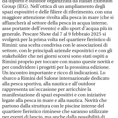
da diporto e outdoor organizzata da Italian Exibition
Group (IEG). Nell’ottica di un ampliamento degli
spazi espositivi e delle filiere di riferimento, con una
maggiore attenzione rivolta alla pesca in mare (che si
affiancherà al settore della pesca in acqua interne,
asse portante dell’evento) e allo sport d’acqua più in
generale, Pescare Show dal 7 al 9 febbraio 2025 si
svolgerà per la prima volta nel quartiere fieristico di
Rimini: una scelta condivisa con le associazioni di
settore, con le principali aziende espositrici e con gli
stakeholder che nei giorni scorsi sono stati ospiti a
Rimini proprio per toccare con mano queste novità e
per condividere i progetti per la prossima edizione.
Un incontro importante e ricco di indicazioni. Lo
sbarco a Rimini del Salone internazionale dedicato
alla pesca sportiva, alla nautica e all’outdoor
rappresenta un’occasione per arricchire la
manifestazione di spazi espositivi e con iniziative
legate alla pesca in mare e alla nautica. Novità che
partono dalla struttura con le piscine interne del
quartiere fieristico riminese che saranno utilizzate
per eventi di lancio, ma anche dalla possibilità di