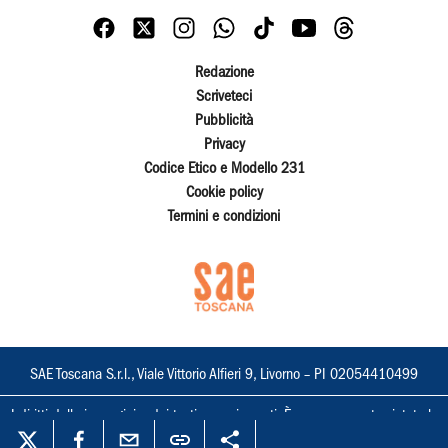
Redazione
Scriveteci
Pubblicità
Privacy
Codice Etico e Modello 231
Cookie policy
Termini e condizioni
SAE Toscana S.r.l., Viale Vittorio Alfieri 9, Livorno – PI 02054410499
I diritti delle immagini e dei testi sono riservati. È espressamente vietata la
loro riproduzione con qualsiasi mezzo e l'adattamento totale o parziale.