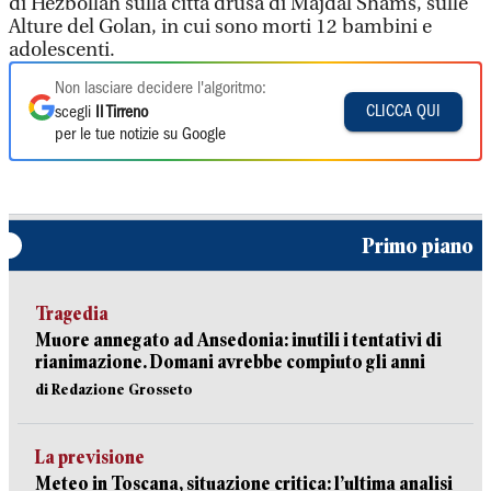
di Hezbollah sulla città drusa di Majdal Shams, sulle
Alture del Golan, in cui sono morti 12 bambini e
adolescenti.
Non lasciare decidere l'algoritmo:
CLICCA QUI
scegli
Il Tirreno
per le tue notizie su Google
Primo piano
Tragedia
Muore annegato ad Ansedonia: inutili i tentativi di
rianimazione. Domani avrebbe compiuto gli anni
di Redazione Grosseto
La previsione
Meteo in Toscana, situazione critica: l’ultima analisi