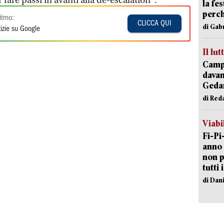
 fare passi in avanti alla de-escalation".
la fe
perch
itmo:
CLICCA QUI
di Gab
izie su Google
Il lut
Campi
davan
Geda
di Red
Viabi
Fi-Pi
anno 
non p
tutti 
di Dan