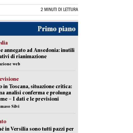
2 MINUTI DI LETTURA
Primo piano
edia
 annegato ad Ansedonia: inutili
tativi di rianimazione
azione web
evisione
 in Toscana, situazione critica:
ima analisi conferma e prolunga
rme – I dati e le previsioni
maso Silvi
nto
é in Versilia sono tutti pazzi per