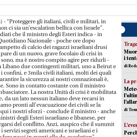
“Proteggere gli italiani, civili e militari, in
n ci sia un’escalation bellica con Israele".
ati che il ministro degli Esteri indica - in
l Quotidiano Nazionale - poche ore dopo
Trag
ampetto di calcio dei ragazzi israeliani drusi
Muore
pare di un nuovo, grave focolaio di crisi in
i ten
i sono, ma è nostro compito agire per ridurli -
 Libano due contingenti militari, uno a Beirut e
di Red
i confini, e 3mila civili italiani, molti dei quali
antire la sicurezza ai nostri connazionali è,
La pr
. Sono in contatto costante con il ministro
Meteo
mbasciatore. La nostra Unità di crisi è mobilitata
l’ult
e, da un lato nessun italiano deve recarsi in
l’alla
siamo pronti all’evacuazione dei civili se la
di Tom
qui i nostri sforzi - conclude il ministro - anche
inistri degli Esteri israeliano e libanese, per
largarsi del conflitto. Anzi, auspico che il summit
L’eve
i servizi segreti americani e israeliani e i
Perch