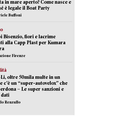
sta in mare aperto? Come nasce e
é è legale il Boat Party
riele Buffoni
to
 Bisenzio, fiori e lacrime
ti alla Capp Plast per Kumara
ra
azione Firenze
lità
-Li, oltre 50mila multe in un
e c’è un “super-autovelox” che
erdona – Le super sanzioni e
i dati
ilo Renzullo