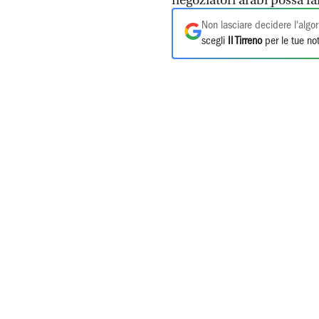
negoziatori arabi possa far
Non lasciare decidere l'algor
scegli
Il Tirreno
per le tue not