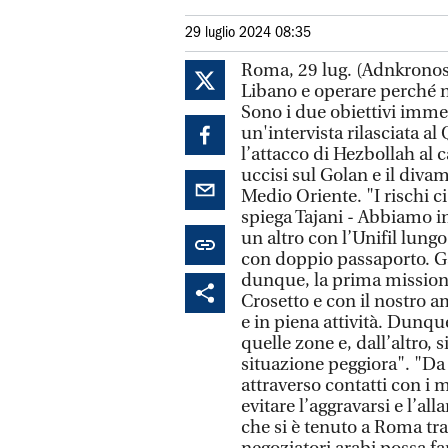
29 luglio 2024 08:35
Roma, 29 lug. (Adnkronos) - 
Libano e operare perché no
Sono i due obiettivi immedi
un'intervista rilasciata a
l’attacco di Hezbollah al c
uccisi sul Golan e il divam
Medio Oriente. "I rischi c
spiega Tajani - Abbiamo in
un altro con l’Unifil lungo 
con doppio passaporto. Gar
dunque, la prima missione
Crosetto e con il nostro a
e in piena attività. Dunqu
quelle zone e, dall’altro, 
situazione peggiora". "Da 
attraverso contatti con i m
evitare l’aggravarsi e l’al
che si è tenuto a Roma tra 