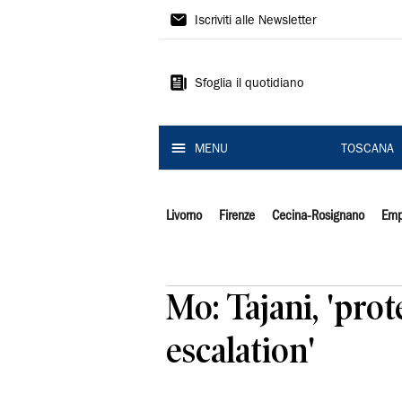
Il
Iscriviti alle Newsletter
Tirreno
Sfoglia il quotidiano
MENU
TOSCANA
Livorno
Firenze
Cecina-Rosignano
Emp
Mo: Tajani, 'prot
escalation'