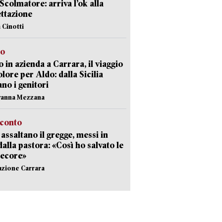
 Scolmatore: arriva l’ok alla
ttazione
 Cinotti
to
 in azienda a Carrara, il viaggio
olore per Aldo: dalla Sicilia
ano i genitori
vanna Mezzana
cconto
i assaltano il gregge, messi in
dalla pastora: «Così ho salvato le
pecore»
azione Carrara