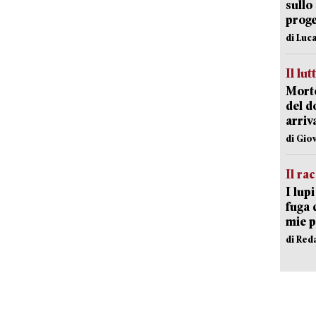
sullo
proge
di Luca
Il lut
Morto
del d
arriv
di Gio
Il ra
I lup
fuga 
mie 
di Red