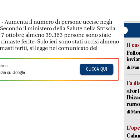
 - Aumenta il numero di persone uccise negli
 Secondo il ministero della Salute della Striscia
 7 ottobre almeno 39.363 persone sono state
rimaste ferite. Solo ieri sono stati uccisi almeno
Il ca
masti feriti, si legge nel comunicato del
Follo
inviat
itmo:
di Iva
CLICCA QUI
izie su Google
Fa di
«Fort
Ibiza
rumor
di Mat
L'op
Cala