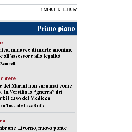
1 MINUTI DI LETTURA
Primo piano
so
nica, minacce di morte anonime
e all’assessore alla legalità
n Zambelli
scutere
e dei Marmi non sarà mai come
». In Versilia la “guerra” dei
i: il caso del Mediceo
teo Tuccini e Luca Basile
era
mbrone-Livorno, nuovo ponte