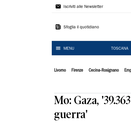
Il
Iscriviti alle Newsletter
Tirreno
Sfoglia il quotidiano
MENU
TOSCANA
Livorno
Firenze
Cecina-Rosignano
Emp
Mo: Gaza, '39.363
guerra'