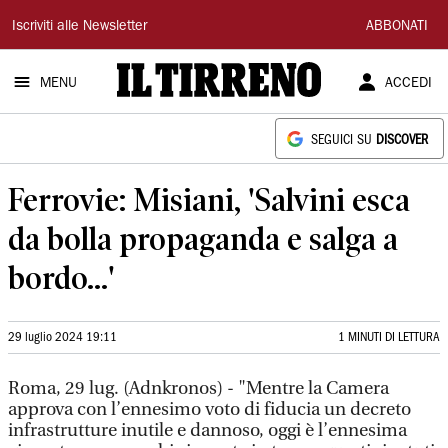
Il
Iscriviti alle Newsletter
ABBONATI
Tirreno
MENU
ACCEDI
SEGUICI SU
DISCOVER
Ferrovie: Misiani, 'Salvini esca
da bolla propaganda e salga a
bordo...'
29 luglio 2024 19:11
1 MINUTI DI LETTURA
Roma, 29 lug. (Adnkronos) - "Mentre la Camera
approva con l’ennesimo voto di fiducia un decreto
infrastrutture inutile e dannoso, oggi è l’ennesima