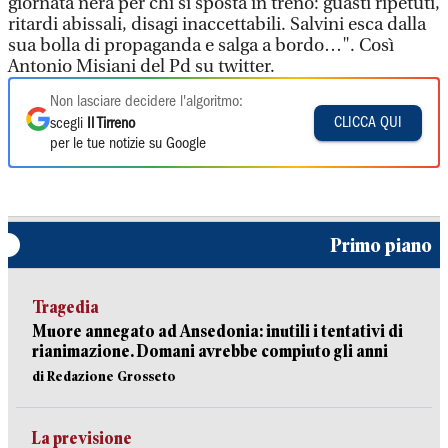
giornata nera per chi si sposta in treno: guasti ripetuti,
ritardi abissali, disagi inaccettabili. Salvini esca dalla
sua bolla di propaganda e salga a bordo…". Così
Antonio Misiani del Pd su twitter.
Non lasciare decidere l'algoritmo:
CLICCA QUI
scegli
Il Tirreno
per le tue notizie su Google
Primo piano
Tragedia
Muore annegato ad Ansedonia: inutili i tentativi di
rianimazione. Domani avrebbe compiuto gli anni
di Redazione Grosseto
La previsione