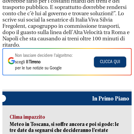
dovrebbe farlo per i costanti ritardi dei treni e del
trasporto pubblico. E soprattutto dovrebbe rendersi
conto che c’è lui al governo e trovare soluzioni!”. Lo
scrive sui social la senatrice di Italia Viva Silvia
Fregolent, capogruppo in commissione trasporti,
dopo il guasto sulla linea dell’Alta Velocità tra Roma e
Napoli che sta causando ai treni oltre 100 minuti di
ritardo.
Non lasciare decidere l'algoritmo:
CLICCA QUI
scegli
Il Tirreno
per le tue notizie su Google
In Primo Piano
Clima impazzito
Meteo in Toscana, si soffre ancora e poi si gode: le
tre date da segnarsi che decideranno l’estate