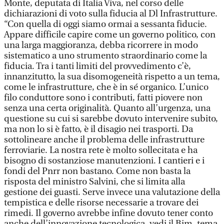
Monte, deputata di Italia Viva, nel corso delle
dichiarazioni di voto sulla fiducia al Dl Infrastrutture.
“Con quella di oggi siamo ormai a sessanta fiducie.
Appare difficile capire come un governo politico, con
una larga maggioranza, debba ricorrere in modo
sistematico a uno strumento straordinario come la
fiducia. Tra i tanti limiti del provvedimento c’è,
innanzitutto, la sua disomogeneità rispetto a un tema,
come le infrastrutture, che è in sé organico. L’unico
filo conduttore sono i contributi, fatti piovere non
senza una certa originalità. Quanto all’urgenza, una
questione su cui si sarebbe dovuto intervenire subito,
ma non lo si è fatto, è il disagio nei trasporti. Da
sottolineare anche il problema delle infrastrutture
ferroviarie. La nostra rete è molto sollecitata e ha
bisogno di sostanziose manutenzioni. I cantieri e i
fondi del Pnrr non bastano. Come non basta la
risposta del ministro Salvini, che si limita alla
gestione dei guasti. Serve invece una valutazione della
tempistica e delle risorse necessarie a trovare dei
rimedi. Il governo avrebbe infine dovuto tener conto
anche dell’innovazione tecnologica, vedi il Bim, tema