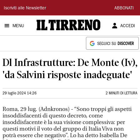
Il
Iscriviti alle Newsletter
ABBONATI
Tirreno
MENU
ACCEDI
SEGUICI SU
DISCOVER
Dl Infrastrutture: De Monte (Iv),
'da Salvini risposte inadeguate'
29 luglio 2024 14:26
2 MINUTI DI LETTURA
Roma, 29 lug. (Adnkronos) - “Sono troppi gli aspetti
insoddisfacenti di questo decreto, come
insoddisfacente è la sua visione complessiva: per
questi motivi il voto del gruppo di Italia Viva non
potrà essere che negativo”. Lo ha detto Isabella De