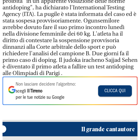
proibita "in un'apparente violazione delle norme
antidoping", ha dichiarato l'International Testing
Agency (ITA). La pugile è stata informata del caso ed è
stata sospesa provvisoriamente. Ogunsemilore
avrebbe dovuto fare il suo primo incontro lunedì
nella divisione femminile dei 60 kg. L'atleta ha il
diritto di contestare la sospensione provvisoria
dinnanzi alla Corte arbitrale dello sport e può
richiedere l'analisi del campione B. Due giorni fa il
primo caso di doping. Il judoka iracheno Sajjad Sehen
è diventato il primo atleta a fallire un test antidoping
alle Olimpiadi di Parigi .
Non lasciare decidere l'algoritmo:
CLICCA QUI
scegli
Il Tirreno
per le tue notizie su Google
Il grande cantautore