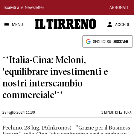
Il
Iscriviti alle Newsletter
ABBONATI
Tirreno
MENU
ACCEDI
SEGUICI SU
DISCOVER
**Italia-Cina: Meloni,
'equilibrare investimenti e
nostri interscambio
commerciale'**
28 luglio 2024 11:30
1 MINUTI DI LETTURA
Pechino, 28 lug. (Adnkronos) - "Grazie per il Business