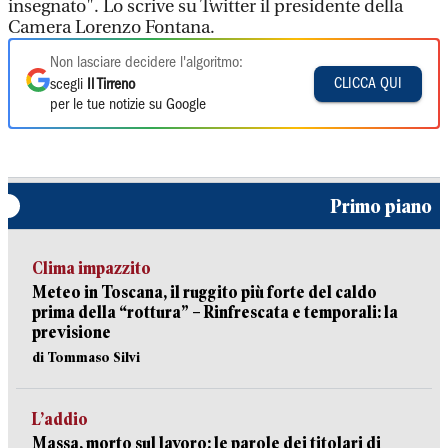
insegnato". Lo scrive su Twitter il presidente della
Camera Lorenzo Fontana.
Non lasciare decidere l'algoritmo:
CLICCA QUI
scegli
Il Tirreno
per le tue notizie su Google
Primo piano
Clima impazzito
Meteo in Toscana, il ruggito più forte del caldo
prima della “rottura” – Rinfrescata e temporali: la
previsione
di Tommaso Silvi
L’addio
Massa, morto sul lavoro: le parole dei titolari di