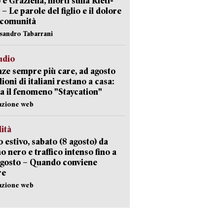
 e Graziella, morti sulla Rieti-
 – Le parole del figlio e il dolore
 comunità
ssandro Tabarrani
udio
ze sempre più care, ad agosto
lioni di italiani restano a casa:
a il fenomeno "Staycation"
azione web
lità
 estivo, sabato (8 agosto) da
no nero e traffico intenso fino a
agosto – Quando conviene
re
azione web