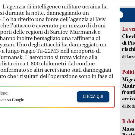
- L'agenzia di intelligence militare ucraina ha
ussi durante la notte, danneggiando un
o ha riferito una fonte dell'agenzia al Kyiv
che l'attacco è avvenuto per mezzo di droni
La ve
porti delle regioni di Saratov, Murmansk e
Check
anno inoltre bersagliato una raffineria di
di Pis
 Ryazan. Uno degli attacchi ha danneggiato un
risch
a lungo raggio Tu-22M3 nell'aeroporto di
urmansk. L'aeroporto si trova vicino alla
di Lor
 dista circa 1.800 chilometri dal confine
onfermato se altri aerei siano stati danneggiati
Polit
to che i risultati dell'operazione sono in fase di
Migra
Madri
front
itmo:
CLICCA QUI
arriva
izie su Google
di Red
Il do
Massa