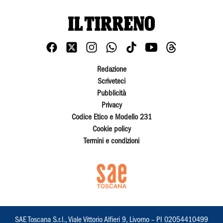
Redazione
Scriveteci
Pubblicità
Privacy
Codice Etico e Modello 231
Cookie policy
Termini e condizioni
SAE Toscana S.r.l., Viale Vittorio Alfieri 9, Livorno – PI 02054410499