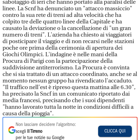
sabotaggio di ieri che hanno portato alla paralisi delle
linee. La Scnf ha denunciato un "attacco massiccio"
contro la sua rete di treni ad alta velocità che ha
colpito tre delle quattro linee della Capitale e ha
causato la deviazione o la cancellazione di "un gran
numero di treni". L'azienda ha chiesto ai viaggiatori
di posticipare il viaggio e di non recarsi nelle stazioni
poche ore prima della cerimonia di apertura dei
Giochi Olimpici. L'indagine è nelle mani della
Procura di Parigi con la partecipazione della
suddivisione antiterrorismo. La Procura è convinta
che si sia trattato di un attacco coordinato, anche se al
momento nessun gruppo ha rivendicato l'accaduto.
"Il traffico nell'est è ripreso questa mattina alle 6.30",
ha precisato la Sncf in un comunicato riportato dai
media francesi, precisando che i suoi dipendenti
"hanno lavorato tutta la notte in condizioni difficili a
causa della pioggia".
Non lasciare decidere l'algoritmo:
CLICCA QUI
scegli
Il Tirreno
per le tue notizie su Google