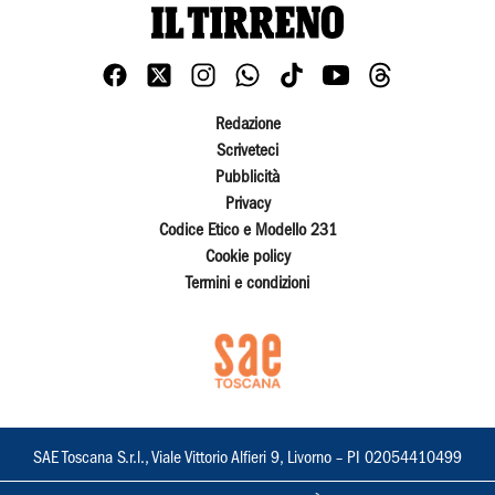
Redazione
Scriveteci
Pubblicità
Privacy
Codice Etico e Modello 231
Cookie policy
Termini e condizioni
SAE Toscana S.r.l., Viale Vittorio Alfieri 9, Livorno – PI 02054410499