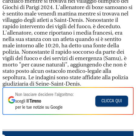
cardiaco mentre si trovava nel villaggio olimpico dei
Giochi di Parigi 2024. L'allenatore di boxe samoano si
è sentito male venerdì mattina mentre si trovava nel
villaggio degli atleti a Saint-Denis. Nonostante il
rapido intervento dei vigili del fuoco, è deceduto.
L'allenatore, come riportano i media francesi, era
nella sua stanza con un atleta quando si è sentito
male intorno alle 10:20, ha detto una fonte della
polizia. Nonostante il rapido soccorso da parte dei
vigili del fuoco e dei servizi di emergenza (Samu), è
morto "per cause naturali", aggiungendo che non è
stato posto alcun ostacolo medico-legale alla
sepoltura. Le indagini sono state affidate alla polizia
giudiziaria di Seine-Saint-Denis.
Non lasciare decidere l'algoritmo:
CLICCA QUI
scegli
Il Tirreno
per le tue notizie su Google