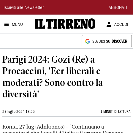
Il
Iscriviti alle Newsletter
ABBONATI
Tirreno
MENU
ACCEDI
SEGUICI SU
DISCOVER
Parigi 2024: Gozi (Re) a
Procaccini, 'Ecr liberali e
moderati? Sono contro la
diversità'
27 luglio 2024 13:25
1 MINUTI DI LETTURA
Roma, 27 lug (Adnkronos) - "Continuano a