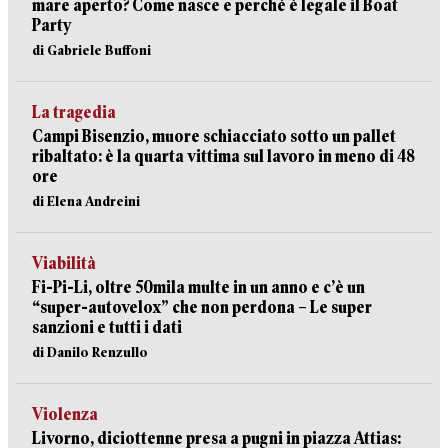
mare aperto? Come nasce e perché è legale il Boat
Party
di Gabriele Buffoni
La tragedia
Campi Bisenzio, muore schiacciato sotto un pallet
ribaltato: è la quarta vittima sul lavoro in meno di 48
ore
di Elena Andreini
Viabilità
Fi-Pi-Li, oltre 50mila multe in un anno e c’è un
“super-autovelox” che non perdona – Le super
sanzioni e tutti i dati
di Danilo Renzullo
Violenza
Livorno, diciottenne presa a pugni in piazza Attias: