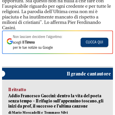
opportuni. Ma questo non ha nulla a che fare con
l'auspicabile riguardo per ogni credente e per tutte le
religioni. La parodia dell'Ultima cena non mi è
piaciuta e ha inutilmente mancato di rispetto a
milioni di cristiani". Lo afferma Pier Ferdinando
Casini.
Non lasciare decidere l'algoritmo:
CLICCA QUI
scegli
Il Tirreno
per le tue notizie su Google
Il grande cantautore
Il ritratto
Addio Francesco Guccini: dentro la vita del poeta
senza tempo – Il rifugio sull’appennino toscano, gli
inizi da prof, il successo e l’ultima canzone
di Mario Moscadelli e Tommaso Silvi