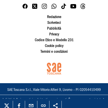
Redazione
Scriveteci
Pubblicità
Privacy
Codice Etico e Modello 231
Cookie policy
Termini e condizioni
SAE Toscana S.r.l., Viale Vittorio Alfieri 9, Livorno – PI 02054410499
I diritti delle immagini e dei testi sono riservati. È espressamente vietata la
loro riproduzione con qualsiasi mezzo e l'adattamento totale o parziale.