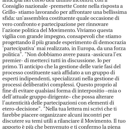
anticipai nel corso dell’ultimo incontro, con il
Consiglio nazionale -premette Conte nella risposta a
Grillo- stiamo lavorando per affrontare una bellissima
sfida: un’assemblea costituente quale occasione di
vero confronto e partecipazione per rinnovare
l’azione politica del Movimento. Viviamo questa
vigilia con grande impegno, consapevoli che stiamo
progettando il più grande esperimento di democrazia
'partecipativa' mai realizzato, in Europa, da una forza
politica". "Non dobbiamo avere paura -assicura l'ex
premier- di metterci tutti in discussione. Io per
primo. Ti anticipo che la gestione delle varie fasi del
processo costituente sarà affidato a un gruppo di
esperti indipendenti, specializzati nella gestione di
processi deliberativi complessi. Questo proprio al
fine di evitare qualsiasi forma di interpositio –mia o
dell’attuale gruppo dirigente– che possa alterare
l’autenticità delle partecipazioni con elementi di
etero-decisione". "Nella tua lettera mi scrivi che ti
farebbe piacere organizzare alcuni incontri per
discutere su temi utili a rilanciare il Movimento. Il tuo
apporto è più che benvenuto e ti confermo la piena