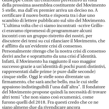
Giuseppe Conte un confronto preventivo in vista
della prossima assemblea costituente del Movimento
5 stelle, ma dall'ex premier arriva un deciso no. A
certificare il nuovo botta e risposta tra i due uno
scambio di lettere pubblicato sul sito del Movimento.
"L’ultima volta che ci siamo incontrati -scrive Grillo-
ci eravamo ripromessi di programmare alcuni
incontri con un gruppo ristretto dei nostri, per
discutere dei temi su cui rilanciare il Movimento, che
é afflitto da un’evidente crisi di consenso.
Personalmente ritengo che la nostra crisi di consenso
derivi anche e soprattutto da una crisi d’identità.
Infatti, il Movimento ha raggiunto il suo maggior
successo grazie a un’identità di pochi punti distintivi,
rappresentati dalle prime (e pure dalle seconde)
cinque stelle. Oggi le stelle sono diventate un
firmamento, che sarà anche bello, ma le cui stelle
appaiono indistinguibili l’una dall’altra". Il fondatore
del Movimento propone quindi la necessità di trovare
altri temi "che non siano così ecumenici, come
furono quelli del 2018. Fra questi credo che ce ne
siano almeno due da rivendicare ancora