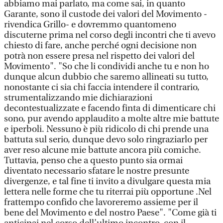
abbiamo mai parlato, ma come sai, in quanto
Garante, sono il custode dei valori del Movimento -
rivendica Grillo- e dovremmo quantomeno
discuterne prima nel corso degli incontri che ti avevo
chiesto di fare, anche perché ogni decisione non
potrà non essere presa nel rispetto dei valori del
Movimento". "So che li condividi anche tu e non ho
dunque alcun dubbio che saremo allineati su tutto,
nonostante ci sia chi faccia intendere il contrario,
strumentalizzando mie dichiarazioni
decontestualizzate e facendo finta di dimenticare chi
sono, pur avendo applaudito a molte altre mie battute
e iperboli. Nessuno è più ridicolo di chi prende una
battuta sul serio, dunque devo solo ringraziarlo per
aver reso alcune mie battute ancora più comiche.
Tuttavia, penso che a questo punto sia ormai
diventato necessario sfatare le nostre presunte
divergenze, e tal fine ti invito a divulgare questa mia
lettera nelle forme che tu riterrai più opportune .Nel
frattempo confido che lavoreremo assieme per il
bene del Movimento e del nostro Paese". "Come già ti