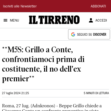
Il
Iscriviti alle Newsletter
ABBONATI
Tirreno
MENU
ACCEDI
SEGUICI SU
DISCOVER
**M5S: Grillo a Conte,
confrontiamoci prima di
costituente, il no dell'ex
premier**
27 luglio 2024 21:25
5 MINUTI DI LETTURA
Roma, 27 lug. (Adnkronos) - Beppe Grillo chiede a