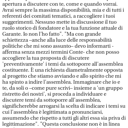
apertura a discutere con te, come e quando vorrai.
Avrai sempre la massima disponibilità, mia e di tutti i
referenti dei comitati tematici, a raccogliere i tuoi
suggerimenti. Nessuno mette in discussione il tuo
ruolo storico di fondatore e la tua funzione attuale di
Garante. Io non l’ho fatto". "Ma con grande
schiettezza –anche alla luce delle responsabilità
politiche che mi sono assunto– devo informarti -
afferma senza mezzi termini Conte- che non posso
accogliere la tua proposta di discutere
'preventivamente' i temi da sottoporre all’assemblea
costituente. È una richiesta diametralmente opposta
al progetto che stiamo avviando e allo spirito che mi
ha spinto a indire l’assemblea. Immaginare che io e
te, da soli o –come pure scrivi– insieme a 'un gruppo
ristretto dei nostri', si proceda a individuare e
discutere temi da sottoporre all’assemblea,
significherebbe arrogarsi la scelta di indicare i temi su
cui l’assemblea è legittimata a pronunciarsi,
assumendo che rispetto a tutti gli altri essa sia priva di
legittimazione". "Questa conclusione non è in linea