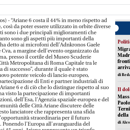
os) - “Ariane 6 costa il 44% in meno rispetto ad
e, così da poter essere utilizzato in orbite diverse
ti sono i due principali miglioramenti che
nto sono gli aspetti più importanti della
Polit
 ha detto ai microfoni dell’Adnkronos Gaele
Migra
 Cva, a margine dell’evento organizzato da
Madri
ma, presso il cortile del Museo Scuderie
front
Città Metropolitana di Roma Capitale tra le
arriva
ia di successo”, durante il quale è stato
nuovo potente veicolo di lancio europeo,
di Red
partecipazione di Enti e partner industriali di
riane 6 e di ciò che lo distingue rispetto al suo
Il do
a visto la partecipazione di importanti
Massa
zioni, dell’Esa, l’Agenzia spaziale europea e del
Paolo
munità delle Città Ariane discutere delle
Terni
esto lanciatore che rappresenta una sfida
della
’opportunità straordinaria per il futuro
di Ale
e. Ponendo l'Europa all'avanguardia del