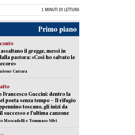
1 MINUTI DI LETTURA
Primo piano
cconto
i assaltano il gregge, messi in
dalla pastora: «Così ho salvato le
pecore»
azione Carrara
ratto
 Francesco Guccini: dentro la
del poeta senza tempo – Il rifugio
appennino toscano, gli inizi da
 il successo e l’ultima canzone
io Moscadelli e Tommaso Silvi