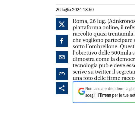
26 luglio 2024 18:50
Roma, 26 lug. (Adnkronos)
piattaforma online, il re
raccolto quasi trentamila fi
che vogliono partecipare a
sotto l’ombrellone. Questo
l’obiettivo delle 500mila 
dimostra come la democraz
tecnologia può e deve ess
scrive su twitter il segre
una foto delle firme raccol
Non lasciare decidere l'algor
scegli
Il Tirreno
per le tue not