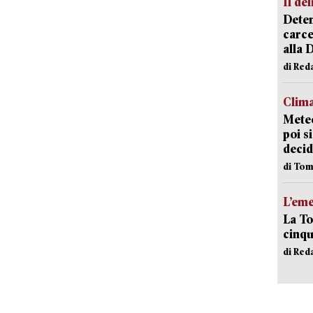
Il del
Deten
carce
alla 
di Red
Clima
Meteo
poi s
decid
di Tom
L’em
La To
cinqu
di Red