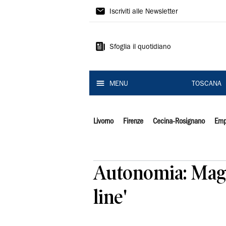
Il
Iscriviti alle Newsletter
Tirreno
Sfoglia il quotidiano
MENU
TOSCANA
Livorno
Firenze
Cecina-Rosignano
Emp
Autonomia: Magi,
line'