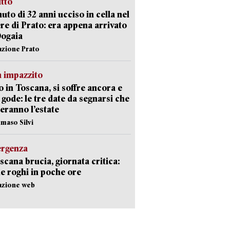
itto
uto di 32 anni ucciso in cella nel
re di Prato: era appena arrivato
Dogaia
azione Prato
 impazzito
 in Toscana, si soffre ancora e
i gode: le tre date da segnarsi che
eranno l’estate
maso Silvi
ergenza
scana brucia, giornata critica:
e roghi in poche ore
azione web