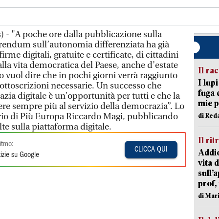
 - "A poche ore dalla pubblicazione sulla
ferendum sull’autonomia differenziata ha già
rme digitali, gratuite e certificate, di cittadini
lla vita democratica del Paese, anche d’estate
Il ra
 vuol dire che in pochi giorni verrà raggiunto
I lup
sottoscrizioni necessarie. Un successo che
fuga 
ia digitale è un’opportunità per tutti e che la
mie 
ere sempre più al servizio della democrazia”. Lo
tario di Più Europa Riccardo Magi, pubblicando
di Red
te sulla piattaforma digitale.
Il rit
itmo:
CLICCA QUI
Addio
izie su Google
vita 
sull’
prof,
di Mar