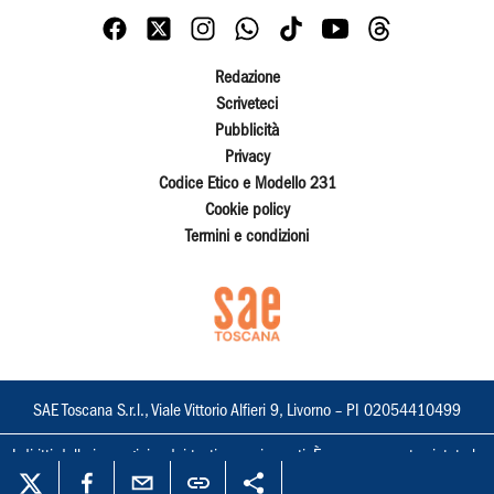
Redazione
Scriveteci
Pubblicità
Privacy
Codice Etico e Modello 231
Cookie policy
Termini e condizioni
SAE Toscana S.r.l., Viale Vittorio Alfieri 9, Livorno – PI 02054410499
I diritti delle immagini e dei testi sono riservati. È espressamente vietata la
loro riproduzione con qualsiasi mezzo e l'adattamento totale o parziale.