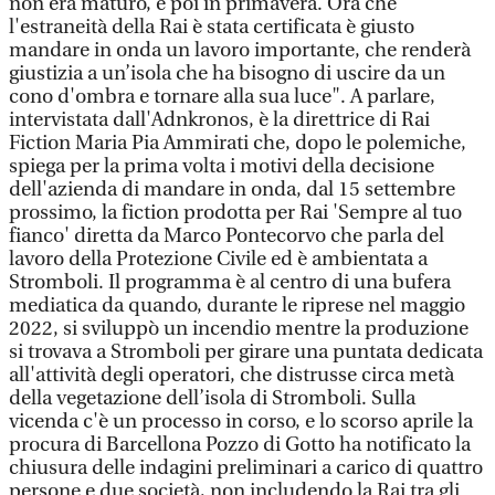
non era maturo, e poi in primavera. Ora che
l'estraneità della Rai è stata certificata è giusto
mandare in onda un lavoro importante, che renderà
giustizia a un’isola che ha bisogno di uscire da un
cono d'ombra e tornare alla sua luce". A parlare,
intervistata dall'Adnkronos, è la direttrice di Rai
Fiction Maria Pia Ammirati che, dopo le polemiche,
spiega per la prima volta i motivi della decisione
dell'azienda di mandare in onda, dal 15 settembre
prossimo, la fiction prodotta per Rai 'Sempre al tuo
fianco' diretta da Marco Pontecorvo che parla del
lavoro della Protezione Civile ed è ambientata a
Stromboli. Il programma è al centro di una bufera
mediatica da quando, durante le riprese nel maggio
2022, si sviluppò un incendio mentre la produzione
si trovava a Stromboli per girare una puntata dedicata
all'attività degli operatori, che distrusse circa metà
della vegetazione dell’isola di Stromboli. Sulla
vicenda c'è un processo in corso, e lo scorso aprile la
procura di Barcellona Pozzo di Gotto ha notificato la
chiusura delle indagini preliminari a carico di quattro
persone e due società, non includendo la Rai tra gli