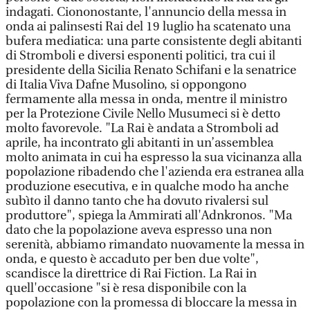
indagati. Ciononostante, l'annuncio della messa in
onda ai palinsesti Rai del 19 luglio ha scatenato una
bufera mediatica: una parte consistente degli abitanti
di Stromboli e diversi esponenti politici, tra cui il
presidente della Sicilia Renato Schifani e la senatrice
di Italia Viva Dafne Musolino, si oppongono
fermamente alla messa in onda, mentre il ministro
per la Protezione Civile Nello Musumeci si è detto
molto favorevole. "La Rai è andata a Stromboli ad
aprile, ha incontrato gli abitanti in un’assemblea
molto animata in cui ha espresso la sua vicinanza alla
popolazione ribadendo che l'azienda era estranea alla
produzione esecutiva, e in qualche modo ha anche
subìto il danno tanto che ha dovuto rivalersi sul
produttore", spiega la Ammirati all'Adnkronos. "Ma
dato che la popolazione aveva espresso una non
serenità, abbiamo rimandato nuovamente la messa in
onda, e questo è accaduto per ben due volte",
scandisce la direttrice di Rai Fiction. La Rai in
quell'occasione "si è resa disponibile con la
popolazione con la promessa di bloccare la messa in