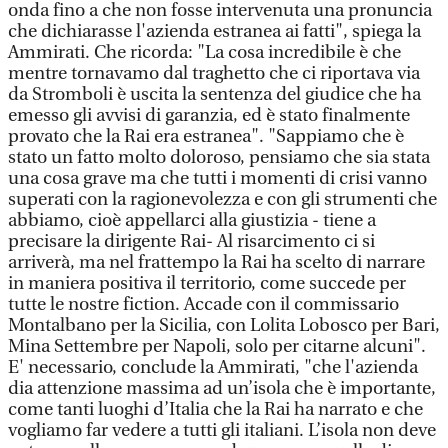
onda fino a che non fosse intervenuta una pronuncia
che dichiarasse l'azienda estranea ai fatti", spiega la
Ammirati. Che ricorda: "La cosa incredibile è che
mentre tornavamo dal traghetto che ci riportava via
da Stromboli è uscita la sentenza del giudice che ha
emesso gli avvisi di garanzia, ed è stato finalmente
provato che la Rai era estranea". "Sappiamo che è
stato un fatto molto doloroso, pensiamo che sia stata
una cosa grave ma che tutti i momenti di crisi vanno
superati con la ragionevolezza e con gli strumenti che
abbiamo, cioè appellarci alla giustizia - tiene a
precisare la dirigente Rai- Al risarcimento ci si
arriverà, ma nel frattempo la Rai ha scelto di narrare
in maniera positiva il territorio, come succede per
tutte le nostre fiction. Accade con il commissario
Montalbano per la Sicilia, con Lolita Lobosco per Bari,
Mina Settembre per Napoli, solo per citarne alcuni".
E' necessario, conclude la Ammirati, "che l'azienda
dia attenzione massima ad un’isola che è importante,
come tanti luoghi d’Italia che la Rai ha narrato e che
vogliamo far vedere a tutti gli italiani. L’isola non deve