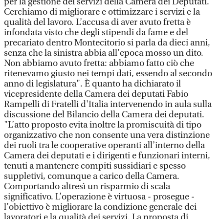
per la gestione dei servizi della Camera dei Deputati.
Cerchiamo di migliorare e ottimizzare i servizi e la
qualità del lavoro. L’accusa di aver avuto fretta è
infondata visto che degli stipendi da fame e del
precariato dentro Montecitorio si parla da dieci anni,
senza che la sinistra abbia all’epoca mosso un dito.
Non abbiamo avuto fretta: abbiamo fatto ciò che
ritenevamo giusto nei tempi dati, essendo al secondo
anno di legislatura". È quanto ha dichiarato il
vicepresidente della Camera dei deputati Fabio
Rampelli di Fratelli d'Italia intervenendo in aula sulla
discussione del Bilancio della Camera dei deputati.
"L’atto proposto evita inoltre la promiscuità di tipo
organizzativo che non consente una vera distinzione
dei ruoli tra le cooperative operanti all’interno della
Camera dei deputati e i dirigenti e funzionari interni,
tenuti a mantenere compiti sussidiari e spesso
suppletivi, comunque a carico della Camera.
Comportando altresì un risparmio di scala
significativo. L’operazione è virtuosa - prosegue -
l’obiettivo è migliorare la condizione generale dei
lavoratori e la qualità dei servizi. La proposta di