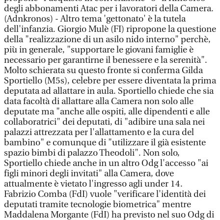
degli abbonamenti Atac per i lavoratori della Camera.
(Adnkronos) - Altro tema 'gettonato' è la tutela
dell'infanzia. Giorgio Mulè (FI) ripropone la questione
della "realizzazione di un asilo nido interno" perchè,
più in generale, "supportare le giovani famiglie è
necessario per garantirne il benessere e la serenità".
Molto schierata su questo fronte si conferma Gilda
Sportiello (M5s), celebre per essere diventata la prima
deputata ad allattare in aula. Sportiello chiede che sia
data facoltà di allattare alla Camera non solo alle
deputate ma "anche alle ospiti, alle dipendenti e alle
collaboratrici" dei deputati, di "adibire una sala nei
palazzi attrezzata per l'allattamento e la cura del
bambino" e comunque di "utilizzare il già esistente
spazio bimbi di palazzo Theodoli". Non solo,
Sportiello chiede anche in un altro Odg l'accesso "ai
figli minori degli invitati" alla Camera, dove
attualmente è vietato l'ingresso agli under 14.
Fabrizio Comba (FdI) vuole "verificare l'identità dei
deputati tramite tecnologie biometrica" mentre
Maddalena Morgante (FdI) ha previsto nel suo Odg di