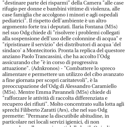
"destinare parte dei risparmi" della Camera "alle case
rifugio per donne e bambini vittime di violenza, alle
case famiglia che accolgono i minori e agli ospedali
pediatrici". Il rispetto dell'ambiente è un altro
argomento forte tra i deputati. Ilaria Fontana (M5s)
nel suo Odg chiede di "risolvere i problemi collegati
alla sospensione dell'uso delle colonnine di acqua" e
"ripristinare il servizio" dei distributori di acqua 'del
sindaco' a Montecitorio. Pronta la replica del questore
anziano Paolo Trancassini, che ha accolto l'Odg
assicurando che "è in corso di progressiva
attuazione". (Adnkronos) - "Combattere lo spreco
alimentare e permettere un utilizzo del cibo avanzato
a fine giornata per scopri caritatevoli", è la
preoccupazione del'Odg di Alessandro Caramiello
(M5s). Mentre Emma Pavanneli (M5s) chiede di
"rafforzare le attività di raccolta differenziata e
recupero dei rifiuti". Molto concentrato sulla lotta agli
sprechi Filiberto Zaratti (Avs), che nel suo Odg
premette: "Permane la discutibile abitudine, in
particolare nei locali servizi igienici, di non