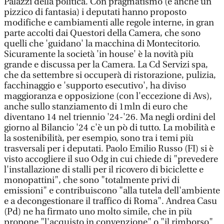
Palazzi della politica. Con pragmatismo (e anche un
pizzico di fantasia) i deputati hanno proposto
modifiche e cambiamenti alle regole interne, in gran
parte accolti dai Questori della Camera, che sono
quelli che 'guidano' la macchina di Montecitorio.
Sicuramente la società 'in house' è la novità più
grande e discussa per la Camera. La Cd Servizi spa,
che da settembre si occuperà di ristorazione, pulizia,
facchinaggio e 'supporto esecutivo', ha diviso
maggioranza e opposizione (con l'eccezione di Avs),
anche sullo stanziamento di 1mln di euro che
diventano 14 nel triennio '24-'26. Ma negli ordini del
giorno al Bilancio '24 c'è un pò di tutto. La mobilità e
la sostenibilità, per esempio, sono tra i temi più
trasversali per i deputati. Paolo Emilio Russo (FI) si è
visto accogliere il suo Odg in cui chiede di "prevedere
l'installazione di stalli per il ricovero di biciclette e
monopattini", che sono "totalmente privi di
emissioni" e contribuiscono "alla tutela dell'ambiente
e a decongestionare il traffico di Roma". Andrea Casu
(Pd) ne ha firmato uno molto simile, che in più
propone "l'acquisto in convenzione" o "il rimborso"