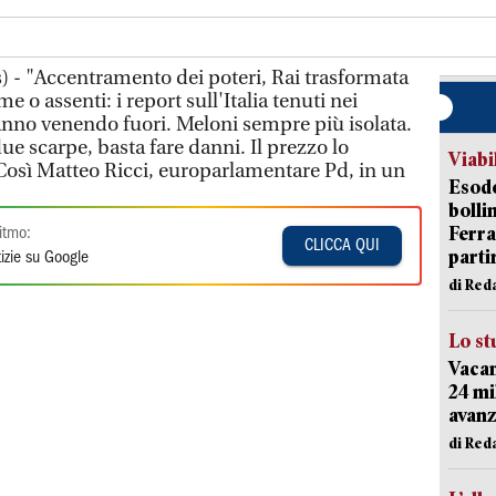
 - "Accentramento dei poteri, Rai trasformata
e o assenti: i report sull'Italia tenuti nei
tanno venendo fuori. Meloni sempre più isolata.
ue scarpe, basta fare danni. Il prezzo lo
Viabi
 Così Matteo Ricci, europarlamentare Pd, in un
Esodo
bolli
Ferr
itmo:
CLICCA QUI
parti
izie su Google
di Red
Lo st
Vacan
24 mi
avanz
di Red