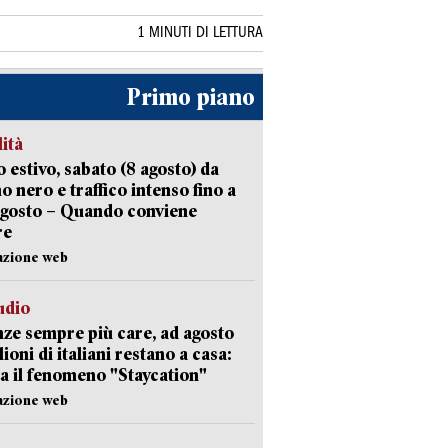
1 MINUTI DI LETTURA
Primo piano
lità
 estivo, sabato (8 agosto) da
no nero e traffico intenso fino a
agosto – Quando conviene
re
azione web
udio
ze sempre più care, ad agosto
lioni di italiani restano a casa:
a il fenomeno "Staycation"
azione web