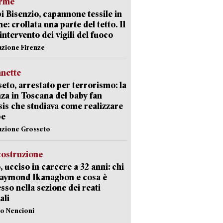
arme
 Bisenzio, capannone tessile in
e: crollata una parte del tetto. Il
intervento dei vigili del fuoco
azione Firenze
nette
eto, arrestato per terrorismo: la
za in Toscana del baby fan
Isis che studiava come realizzare
be
azione Grosseto
costruzione
, ucciso in carcere a 32 anni: chi
Raymond Ikanagbon e cosa è
sso nella sezione dei reati
ali
lo Nencioni