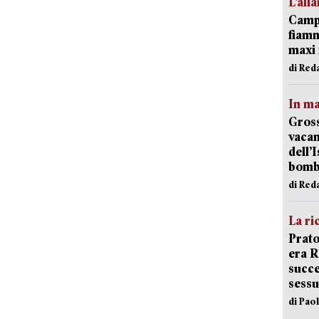
L’all
Campi
fiamm
maxi 
di Red
In ma
Gross
vacan
dell’
bom
di Red
La ri
Prato
era 
succe
sessu
di Pao