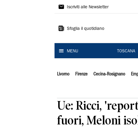
Il
Iscriviti alle Newsletter
Tirreno
Sfoglia il quotidiano
MENU
TOSCANA
Livorno
Firenze
Cecina-Rosignano
Emp
Ue: Ricci, 'repo
fuori, Meloni iso