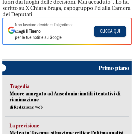
fuori dai luoghi delle decisioni. Mai accaduto". Lo ha
scritto su X Chiara Braga, capogruppo Pd alla Camera
dei Deputati
Non lasciare decidere l'algoritmo:
CLICCA QUI
scegli
Il Tirreno
per le tue notizie su Google
Primo piano
Tragedia
Muore annegato ad Ansedonia: inutili i tentativi di
rianimazione
di Redazione web
La previsione
Meteo in Toscana, situazione critica: l’ultima analisi