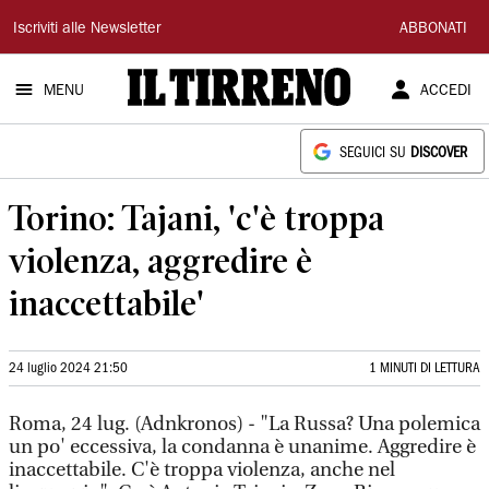
Il
Iscriviti alle Newsletter
ABBONATI
Tirreno
MENU
ACCEDI
SEGUICI SU
DISCOVER
Torino: Tajani, 'c'è troppa
violenza, aggredire è
inaccettabile'
24 luglio 2024 21:50
1 MINUTI DI LETTURA
Roma, 24 lug. (Adnkronos) - "La Russa? Una polemica
un po' eccessiva, la condanna è unanime. Aggredire è
inaccettabile. C'è troppa violenza, anche nel