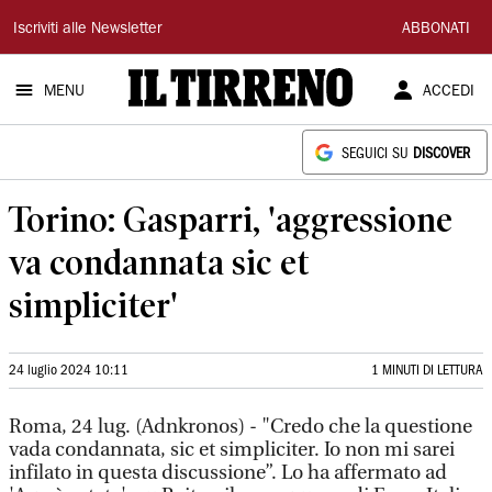
Il
Iscriviti alle Newsletter
ABBONATI
Tirreno
MENU
ACCEDI
SEGUICI SU
DISCOVER
Torino: Gasparri, 'aggressione
va condannata sic et
simpliciter'
24 luglio 2024 10:11
1 MINUTI DI LETTURA
Roma, 24 lug. (Adnkronos) - "Credo che la questione
vada condannata, sic et simpliciter. Io non mi sarei
infilato in questa discussione”. Lo ha affermato ad