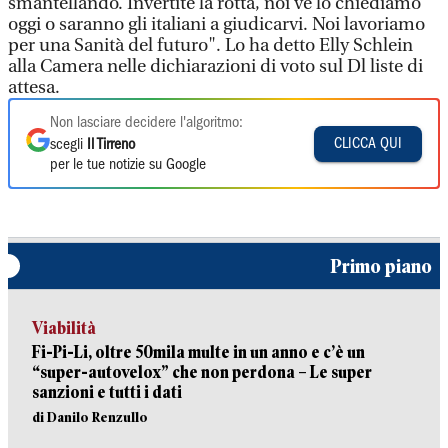
smantellando. Invertite la rotta, noi ve lo chiediamo
oggi o saranno gli italiani a giudicarvi. Noi lavoriamo
per una Sanità del futuro". Lo ha detto Elly Schlein
alla Camera nelle dichiarazioni di voto sul Dl liste di
attesa.
Non lasciare decidere l'algoritmo:
CLICCA QUI
scegli
Il Tirreno
per le tue notizie su Google
Primo piano
Viabilità
Fi-Pi-Li, oltre 50mila multe in un anno e c’è un
“super-autovelox” che non perdona – Le super
sanzioni e tutti i dati
di Danilo Renzullo