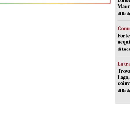
conse
Mauro
di Red
Comm
Forte
acqui
di Luca
La tr
Trova
Lago,
coinv
di Red