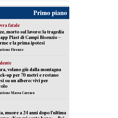
Primo piano
ra fatale
ze, morto sul lavoro: la tragedia
Capp Plast di Campi Bisenzio –
arme e la prima ipotesi
azione Firenze
idente
ra, volano giù dalla montagna
ick-up per 70 metri e restano
si su un albero: vivi per
colo
azione Massa Carrara
ia, muore a 24 anni dopo l’ultima