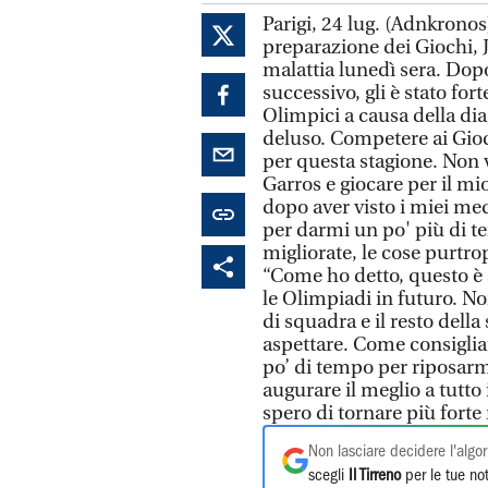
Parigi, 24 lug. (Adnkrono
preparazione dei Giochi, J
malattia lunedì sera. Dopo
successivo, gli è stato for
Olimpici a causa della dia
deluso. Competere ai Gioch
per questa stagione. Non 
Garros e giocare per il mi
dopo aver visto i miei med
per darmi un po' più di t
migliorate, le cose purtro
“Come ho detto, questo è 
le Olimpiadi in futuro. N
di squadra e il resto della
aspettare. Come consigli
po’ di tempo per riposarm
augurare il meglio a tutto
spero di tornare più forte 
Non lasciare decidere l'algor
scegli
Il Tirreno
per le tue not