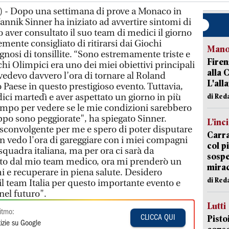
s) - Dopo una settimana di prove a Monaco in
annik Sinner ha iniziato ad avvertire sintomi di
 aver consultato il suo team di medici il giorno
temente consigliato di ritirarsi dai Giochi
Manov
gnosi di tonsillite. “Sono estremamente triste e
Firen
i Olimpici era uno dei miei obiettivi principali
alla 
vedevo davvero l’ora di tornare al Roland
L'all
o Paese in questo prestigioso evento. Tuttavia,
ici martedì e aver aspettato un giorno in più
di Red
empo per vedere se le mie condizioni sarebbero
ppo sono peggiorate", ha spiegato Sinner.
L’inc
sconvolgente per me e spero di poter disputare
Carra
on vedo l'ora di gareggiare con i miei compagni
col p
 squadra italiana, ma per ora ci sarà da
sospe
ato dal mio team medico, ora mi prenderò un
mira
i e recuperare in piena salute. Desidero
di Red
 il team Italia per questo importante evento e
nel futuro".
Lutti
itmo:
Pisto
CLICCA QUI
izie su Google