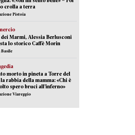
gna: «Non mi sento bene» – Poi
 crolla a terra
azione Pistoia
ercio
 dei Marmi, Alessia Berlusconi
sta lo storico Caffè Morin
 Basile
agedia
to morto in pineta a Torre del
 la rabbia della mamma: «Chi è
olto spero bruci all’inferno»
azione Viareggio