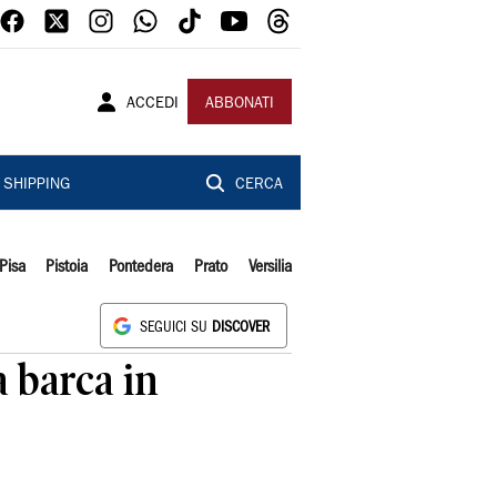
ACCEDI
ABBONATI
SHIPPING
CERCA
Pisa
Pistoia
Pontedera
Prato
Versilia
SEGUICI SU
DISCOVER
a barca in