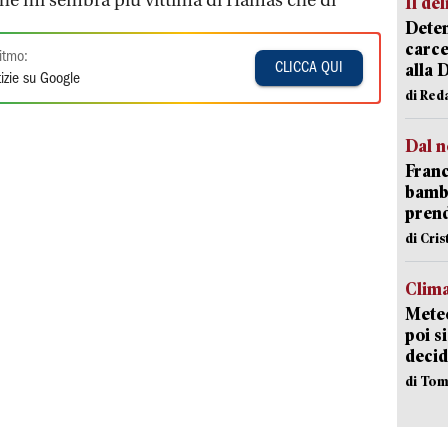
che mi sembra più vittima di Hamas che di
Il del
.
Deten
carce
itmo:
alla 
CLICCA QUI
izie su Google
di Red
Dal n
Franc
bambi
pren
di Cri
Clima
Meteo
poi s
decid
di Tom