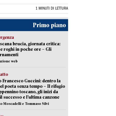
1 MINUTI DI LETTURA
Primo piano
ergenza
scana brucia, giornata critica:
e roghi in poche ore – Gli
ornamenti
azione web
ratto
 Francesco Guccini: dentro la
del poeta senza tempo – Il rifugio
appennino toscano, gli inizi da
 il successo e l’ultima canzone
io Moscadelli e Tommaso Silvi