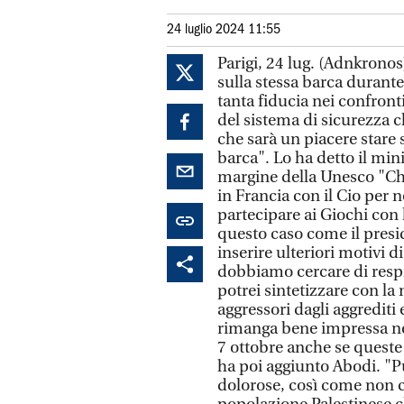
24 luglio 2024 11:55
Parigi, 24 lug. (Adnkronos)
sulla stessa barca durant
tanta fiducia nei confron
del sistema di sicurezza c
che sarà un piacere stare 
barca". Lo ha detto il min
margine della Unesco "C
in Francia con il Cio per no
partecipare ai Giochi con 
questo caso come il pres
inserire ulteriori motivi d
dobbiamo cercare di resp
potrei sintetizzare con la 
aggressori dagli aggrediti
rimanga bene impressa nell
7 ottobre anche se queste 
ha poi aggiunto Abodi. "Pu
dolorose, così come non ci