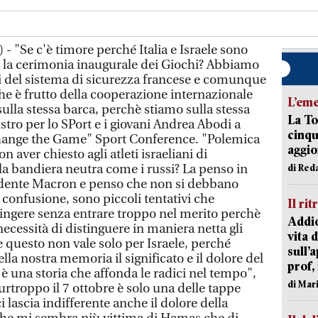
 - "Se c'è timore perché Italia e Israele sono
e la cerimonia inaugurale dei Giochi? Abbiamo
ti del sistema di sicurezza francese e comunque
he è frutto della cooperazione internazionale
L’em
sulla stessa barca, perchè stiamo sulla stessa
La To
istro per lo SPort e i giovani Andrea Abodi a
cinqu
hange the Game" Sport Conference. "Polemica
aggi
n aver chiesto agli atleti israeliani di
la bandiera neutra come i russi? La penso in
di Red
idente Macron e penso che non si debbano
i confusione, sono piccoli tentativi che
Il rit
ingere senza entrare troppo nel merito perchè
Addio
necessità di distinguere in maniera netta gli
vita 
 e questo non vale solo per Israele, perché
sull’
a nostra memoria il significato e il dolore del
prof,
è una storia che affonda le radici nel tempo",
di Mar
rtroppo il 7 ottobre è solo una delle tappe
 lascia indifferente anche il dolore della