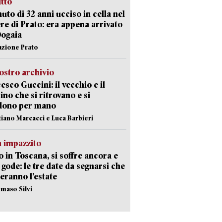
itto
uto di 32 anni ucciso in cella nel
re di Prato: era appena arrivato
Dogaia
azione Prato
ostro archivio
esco Guccini: il vecchio e il
no che si ritrovano e si
dono per mano
stiano Marcacci e Luca Barbieri
 impazzito
 in Toscana, si soffre ancora e
i gode: le tre date da segnarsi che
eranno l’estate
maso Silvi