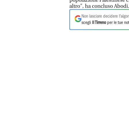
popolazione Palestinese 
altro", ha concluso Abodi
Non lasciare decidere l'algor
scegli
Il Tirreno
per le tue not