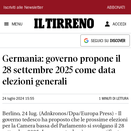
Il
Iscriviti alle Newsletter
ABBONATI
Tirreno
MENU
ACCEDI
SEGUICI SU
DISCOVER
Germania: governo propone il
28 settembre 2025 come data
elezioni generali
24 luglio 2024 15:55
1 MINUTI DI LETTURA
Berlino, 24 lug. (Adnkronos/Dpa/Europa Press) - Il
governo tedesco ha proposto che le prossime elezioni
per la Camera bassa del Parlamento si svolgano il 28