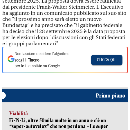
settembre 2025. La proposta dovrà essere ratificata
dal presidente Frank-Walter Steinmeier. L'Esecutivo
ha aggiunto in un comunicato pubblicato sul suo sito
che "il prossimo anno sarà eletto un nuovo
Bundestag" e ha precisato che "il gabinetto federale
ha deciso che il 28 settembre 2025 è la data proposta
per le elezioni dopo "discussioni con gli Stati federati
e i gruppi parlamentari".
Non lasciare decidere l'algoritmo:
CLICCA QUI
scegli
Il Tirreno
per le tue notizie su Google
Primo piano
Viabilità
Fi-Pi-Li, oltre 50mila multe in un anno e c’è un
“super-autovelox” che non perdona – Le super