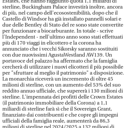
Estates, che hanno raggiunto quota 1,1 miliardi di
sterline, Buckingham Palace investirà inoltre, ancora
di più, nel campo dell'ecosostenibilità, dopo che il
Castello di Windsor ha già installato pannelli solari e
due delle Bentley di Stato del re sono state convertite
per funzionare a biocarburante. In totale - scrive
l'Independent - nell'ultimo anno sono stati effettuati
più di 170 viaggi in elicottero e la corona ha
annunciato che i vecchi Sikorsky saranno sostituiti
con due nuovissimi AgustaWestland AW139. Un
portavoce del palazzo ha affermato che la famiglia
cercherà di utilizzare i nuovi elicotteri il più possibile
per "sfruttare al meglio il patrimonio" a disposizione.
La monarchia riceverà un incremento di oltre 45
milioni di sterline, con un aumento del 53% del suo
reddito annuo ufficiale, che supererà i 130 milioni di
sterline. L'impennata dei profitti delle Crown Estates
(il patrimonio immobiliare della Corona) a 1,1
miliardi di sterline farà sì che il Sovereign Grant,
finanziato dai contribuenti e che copre gli impegni
ufficiali della famiglia reale, aumenterà da 86,3
milioni di sterline nel 2024/2025 a 132 milioni di