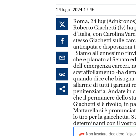
24 luglio 2024 17:45
Roma, 24 lug (Adnkronos) -
Roberto Giachetti (Iv) ha 
d'Italia, con Carolina Varc
stesso Giachetti sulle carc
anticipata e disposizioni
"Siamo all'ennesimo rinvio
che è planato al Senato e
dell'emergenza carceri, n
sovraffollamento -ha detto
quando dice che bisogna ve
allarme di tutti i garanti r
penitenziaria. Andate in 
che il permanere dello stat
Giachetti si è rivolto, in p
Mattarella si è pronunciat
lo tiro per la giacchetta. S
determinanti con il vostro
Non lasciare decidere l'algor