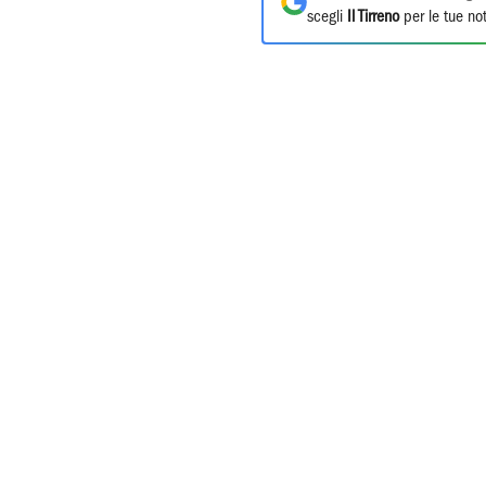
scegli
Il Tirreno
per le tue not