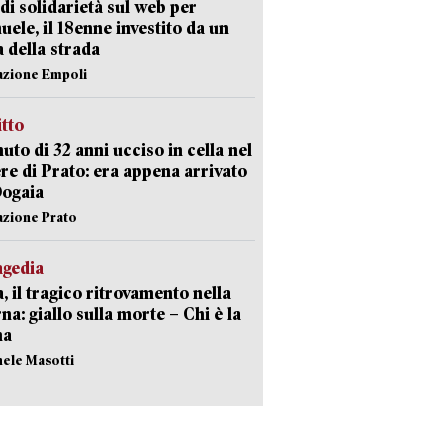
di solidarietà sul web per
ele, il 18enne investito da un
a della strada
azione Empoli
itto
uto di 32 anni ucciso in cella nel
re di Prato: era appena arrivato
Dogaia
azione Prato
agedia
, il tragico ritrovamento nella
rna: giallo sulla morte – Chi è la
ma
hele Masotti