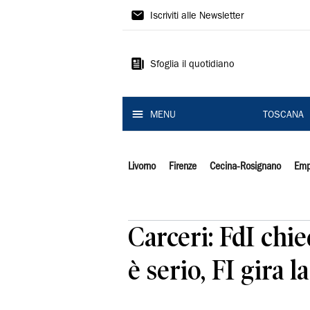
Il
Iscriviti alle Newsletter
Tirreno
Sfoglia il quotidiano
MENU
TOSCANA
Livorno
Firenze
Cecina-Rosignano
Emp
Carceri: FdI chie
è serio, FI gira la