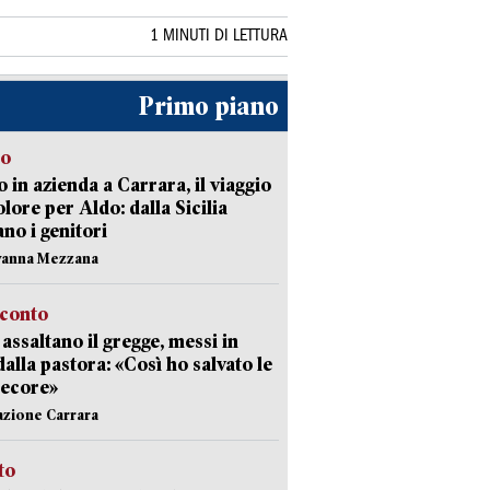
1 MINUTI DI LETTURA
Primo piano
to
 in azienda a Carrara, il viaggio
olore per Aldo: dalla Sicilia
ano i genitori
vanna Mezzana
cconto
i assaltano il gregge, messi in
dalla pastora: «Così ho salvato le
pecore»
azione Carrara
sto