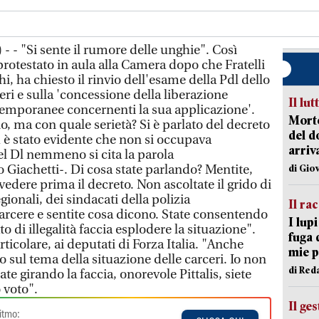
 - "Si sente il rumore delle unghie". Così
protestato in aula alla Camera dopo che Fratelli
hi, ha chiesto il rinvio dell'esame della Pdl dello
eri e sulla 'concessione della liberazione
Il lut
 temporanee concernenti la sua applicazione'.
Morto
, ma con quale serietà? Si è parlato del decreto
del d
d è stato evidente che non si occupava
arriv
el Dl nemmeno si cita la parola
 Giachetti-. Di cosa state parlando? Mentite,
di Gio
dere prima il decreto. Non ascoltate il grido di
egionali, dei sindacati della polizia
Il ra
carcere e sentite cosa dicono. State consentendo
I lup
o di illegalità faccia esplodere la situazione".
fuga 
articolare, ai deputati di Forza Italia. "Anche
mie 
o sul tema della situazione delle carceri. Io non
di Red
tate girando la faccia, onorevole Pittalis, siete
 voto".
Il ge
itmo: