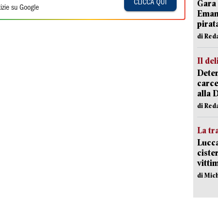
Gara 
CLICCA QUI
izie su Google
Emanu
pirat
di Red
Il del
Deten
carce
alla 
di Red
La tr
Lucca
ciste
vitti
di Mic