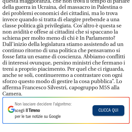
questa maggioranza, che non trova il tempo di parlare
della guerra in Ucraina, del massacro in Palestina o
dei problemi economici dei cittadini, ma lo trova
invece quando si tratta di elargire prebende a una
classe politica già privilegiata. Cos’altro è questa se
non avidità e offese ai cittadini che si spaccano la
schiena per molto meno di chi è In Parlamento?
Dall’inizio della legislatura stiamo assistendo ad un
continuo ritorno di una politica che pensavamo si
fosse fatta un esame di coscienza. Abbiamo conflitti
di interessi ovunque, persino ministri che fermano i
treni a proprio piacimento. Per quel che ci riguarda,
anche se soli, continueremo a contrastare con ogni
sforzo questo modo di gestire la cosa pubblica”. Lo
afferma Francesco Silvestri, capogruppo M5S alla
Camera.
Non lasciare decidere l'algoritmo:
CLICCA QUI
scegli
Il Tirreno
per le tue notizie su Google