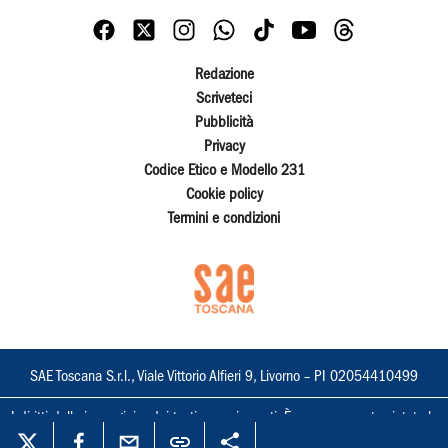
Redazione
Scriveteci
Pubblicità
Privacy
Codice Etico e Modello 231
Cookie policy
Termini e condizioni
SAE Toscana S.r.l., Viale Vittorio Alfieri 9, Livorno – PI 02054410499
I diritti delle immagini e dei testi sono riservati. È espressamente vietata la
loro riproduzione con qualsiasi mezzo e l'adattamento totale o parziale.