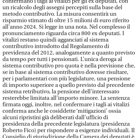
confermano i tagli ai vitalizi per gli ex deputati, con
un ricalcolo degli assegni percepiti sulla base del
metodo contributivo. La misura consentirà un
risparmio stimato di oltre 15 milioni di euro riferito
all'anno 2024. Si legge in una nota. Nel complesso il
pronunciamento riguarda circa 800 ex deputati. I
vitalizi restano quindi agganciati al sistema
contributivo introdotto dal Regolamento di
previdenza del 2012, analogamente a quanto previsto
da tempo per tutti i pensionati. L’unica deroga al
sistema contributivo pro quota è nella previsione che,
se in base al sistema contributivo dovesse risultare,
per i parlamentari con più legislature, una pensione
di importo superiore a quello previsto dal precedente
sistema retributivo, la pensione dell’interessato
resterebbe limitata all’importo minore. La sentenza
firmata oggi, inoltre, nel confermare i tagli ai vitalizi
conferma anche le cosiddette ‘mitigazioni’ ossia
alcuni ripristini già deliberati dall’ufficio di
presidenza della precedente legislatura (presidenza
Roberto Fico) per rispondere a esigenze individuali. Il
Consiglio di giurisdizione della Camera dei deputati è