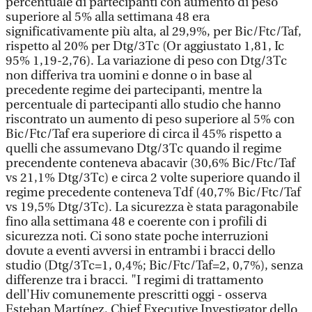
percentuale di partecipanti con aumento di peso
superiore al 5% alla settimana 48 era
significativamente più alta, al 29,9%, per Bic/Ftc/Taf,
rispetto al 20% per Dtg/3Tc (Or aggiustato 1,81, Ic
95% 1,19-2,76). La variazione di peso con Dtg/3Tc
non differiva tra uomini e donne o in base al
precedente regime dei partecipanti, mentre la
percentuale di partecipanti allo studio che hanno
riscontrato un aumento di peso superiore al 5% con
Bic/Ftc/Taf era superiore di circa il 45% rispetto a
quelli che assumevano Dtg/3Tc quando il regime
precendente conteneva abacavir (30,6% Bic/Ftc/Taf
vs 21,1% Dtg/3Tc) e circa 2 volte superiore quando il
regime precedente conteneva Tdf (40,7% Bic/Ftc/Taf
vs 19,5% Dtg/3Tc). La sicurezza è stata paragonabile
fino alla settimana 48 e coerente con i profili di
sicurezza noti. Ci sono state poche interruzioni
dovute a eventi avversi in entrambi i bracci dello
studio (Dtg/3Tc=1, 0,4%; Bic/Ftc/Taf=2, 0,7%), senza
differenze tra i bracci. "I regimi di trattamento
dell'Hiv comunemente prescritti oggi - osserva
Esteban Martínez, Chief Executive Investigator dello