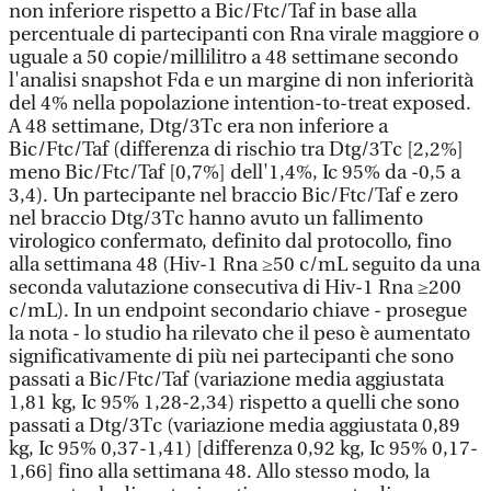
non inferiore rispetto a Bic/Ftc/Taf in base alla
percentuale di partecipanti con Rna virale maggiore o
uguale a 50 copie/millilitro a 48 settimane secondo
l'analisi snapshot Fda e un margine di non inferiorità
del 4% nella popolazione intention-to-treat exposed.
A 48 settimane, Dtg/3Tc era non inferiore a
Bic/Ftc/Taf (differenza di rischio tra Dtg/3Tc [2,2%]
meno Bic/Ftc/Taf [0,7%] dell'1,4%, Ic 95% da -0,5 a
3,4). Un partecipante nel braccio Bic/Ftc/Taf e zero
nel braccio Dtg/3Tc hanno avuto un fallimento
virologico confermato, definito dal protocollo, fino
alla settimana 48 (Hiv-1 Rna ≥50 c/mL seguito da una
seconda valutazione consecutiva di Hiv-1 Rna ≥200
c/mL). In un endpoint secondario chiave - prosegue
la nota - lo studio ha rilevato che il peso è aumentato
significativamente di più nei partecipanti che sono
passati a Bic/Ftc/Taf (variazione media aggiustata
1,81 kg, Ic 95% 1,28-2,34) rispetto a quelli che sono
passati a Dtg/3Tc (variazione media aggiustata 0,89
kg, Ic 95% 0,37-1,41) [differenza 0,92 kg, Ic 95% 0,17-
1,66] fino alla settimana 48. Allo stesso modo, la