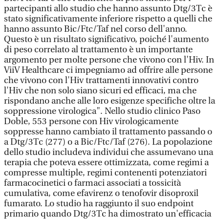
partecipanti allo studio che hanno assunto Dtg/3Tc è
stato significativamente inferiore rispetto a quelli che
hanno assunto Bic/Ftc/Taf nel corso dell'anno.
Questo è un risultato significativo, poiché l'aumento
di peso correlato al trattamento è un importante
argomento per molte persone che vivono con l'Hiv. In
ViiV Healthcare ci impegniamo ad offrire alle persone
che vivono con l'Hiv trattamenti innovativi contro
l'Hiv che non solo siano sicuri ed efficaci, ma che
rispondano anche alle loro esigenze specifiche oltre la
soppressione virologica". Nello studio clinico Paso
Doble, 553 persone con Hiv virologicamente
soppresse hanno cambiato il trattamento passando o
a Dtg/3Tc (277) o a Bic/Ftc/Taf (276). La popolazione
dello studio includeva individui che assumevano una
terapia che poteva essere ottimizzata, come regimi a
compresse multiple, regimi contenenti potenziatori
farmacocinetici o farmaci associati a tossicità
cumulativa, come efavirenz o tenofovir disoproxil
fumarato. Lo studio ha raggiunto il suo endpoint
primario quando Dtg/3Tc ha dimostrato un'efficacia