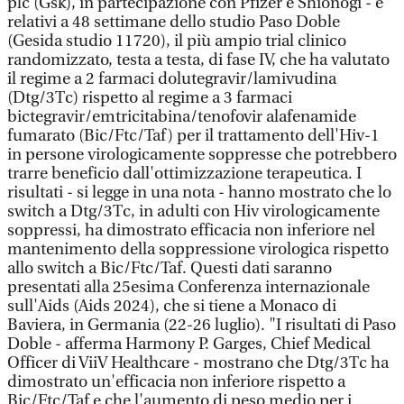
plc (Gsk), in partecipazione con Pfizer e Shionogi - e
relativi a 48 settimane dello studio Paso Doble
(Gesida studio 11720), il più ampio trial clinico
randomizzato, testa a testa, di fase IV, che ha valutato
il regime a 2 farmaci dolutegravir/lamivudina
(Dtg/3Tc) rispetto al regime a 3 farmaci
bictegravir/emtricitabina/tenofovir alafenamide
fumarato (Bic/Ftc/Taf) per il trattamento dell'Hiv-1
in persone virologicamente soppresse che potrebbero
trarre beneficio dall'ottimizzazione terapeutica. I
risultati - si legge in una nota - hanno mostrato che lo
switch a Dtg/3Tc, in adulti con Hiv virologicamente
soppressi, ha dimostrato efficacia non inferiore nel
mantenimento della soppressione virologica rispetto
allo switch a Bic/Ftc/Taf. Questi dati saranno
presentati alla 25esima Conferenza internazionale
sull'Aids (Aids 2024), che si tiene a Monaco di
Baviera, in Germania (22-26 luglio). "I risultati di Paso
Doble - afferma Harmony P. Garges, Chief Medical
Officer di ViiV Healthcare - mostrano che Dtg/3Tc ha
dimostrato un'efficacia non inferiore rispetto a
Bic/Ftc/Taf e che l'aumento di peso medio per i