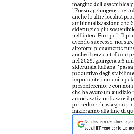
margine dell'assemblea p
''Posso aggiungere che col
anche le altre località pr
ambientalizzazione che è s
siderurgico più sostenibil
nell'intera Europa''. Il pia
avendo successo, noi sare
altoforni pienamente funz
anche il terzo altoforno 
nel 2025, giungerà a 6 mili
siderurgia italiana ''passa
produttivo degli stabilim
importante domani a palaz
presenteremo, e con noi i 
che ha avuto un giudizio 
autorizzati a utilizzare il 
procedure di assegnazione
inizieranno alla fine di q
Non lasciare decidere l'algor
scegli
Il Tirreno
per le tue not