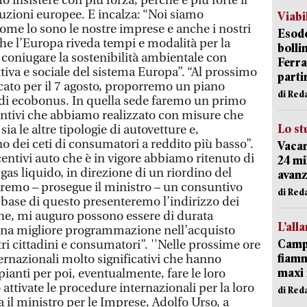
insistere con più forza, perché è più forte il
ituzioni europee. E incalza: “Noi siamo
Viabi
ome lo sono le nostre imprese e anche i nostri
Esodo
 che l’Europa riveda tempi e modalità per la
bolli
 coniugare la sostenibilità ambientale con
Ferr
iva e sociale del sistema Europa”. “Al prossimo
parti
ato per il 7 agosto, proporremo un piano
di Red
vi di ecobonus. In quella sede faremo un primo
ntivi che abbiamo realizzato con misure che
Lo st
sia le altre tipologie di autovetture e,
no dei ceti di consumatori a reddito più basso”.
Vacan
entivi auto che è in vigore abbiamo ritenuto di
24 mi
 gas liquido, in direzione di un riordino del
avanz
Faremo – prosegue il ministro – un consuntivo
di Red
a base di questo presenteremo l’indirizzo dei
che, mi auguro possono essere di durata
L’all
 una migliore programmazione nell’acquisto
Campi
tri cittadini e consumatori”. ''Nelle prossime ore
fiamm
ernazionali molto significativi che hanno
maxi 
pianti per poi, eventualmente, fare le loro
ttivate le procedure internazionali per la loro
di Red
 il ministro per le Imprese, Adolfo Urso, a