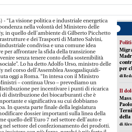
- “La visione politica e industriale energetica
spondenza nella volontà del Ministero delle
y, in quello dell’ambiente di Gilberto Picchetto
frastrutture e dei Trasporti di Matteo Salvini,
Polit
e industriale condivisa e una comune idea
Migra
e per affrontare la sfida della transizione
Madri
enire senza tenere conto della sostenibilità
contr
ociale”. Lo ha detto Adolfo Urso, ministro delle
per ch
ly nel corso dell’Assemblea Assogasliquidi-
uta oggi a Roma. “In intesa con il Ministro
di Red
 Ministri – continua Urso – prevediamo un
distribuzione per incentivare i punti di ricarica
Il do
i di distribuzione dei biocarburanti che è
Massa
portante e significativa su cui dobbiamo
Paolo
a. In questa parte finale della legislatura
Terni
odificare dossier importanti sulla linea della
della
me quello dell’Euro 7 nel settore dell’auto e
di Ale
 nel settore del confezionamento dei prodotti.