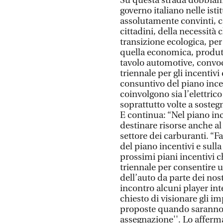
Su questa strada dobbiamo 
governo italiano nelle ist
assolutamente convinti, c
cittadini, della necessità
transizione ecologica, per
quella economica, produtt
tavolo automotive, convoc
triennale per gli incenti
consuntivo del piano ince
coinvolgono sia l’elettrico 
soprattutto volte a sosteg
E continua: “Nel piano inc
destinare risorse anche al
settore dei carburanti. “
del piano incentivi e sull
prossimi piani incentivi 
triennale per consentire
dell’auto da parte dei nos
incontro alcuni player int
chiesto di visionare gli im
proposte quando saranno a
assegnazione''. Lo afferma