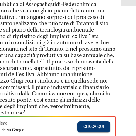
ubblica di Assogasliquidi-Federchimica.
oro che visitano gli impianti di Taranto, ma
oduttive, rimangono sorpresi del processo di
tato realizzato che può fare di Taranto il sito
e sul piano della tecnologia ambientale
no di ripristino degli impianti ex Ilva ''sta
mo in condizioni già in autunno di avere due
ionanti nel sito di Taranto. E nel prossimo anno
per una capacità produttiva su base annuale che,
oni di tonnellate''. Il processo di rinascita della
 sicuramente, soprattutto, dal ripristino
enti dell'ex Ilva. Abbiamo una riunione
zo Chigi con i sindacati e in quella sede noi
commissari, il piano industriale e finanziario
positivo dalla Commissione europea, che ci ha
prestito ponte, così come gli indirizzi delle
 degli impianti che, verosimilmente,
uesto mese''.
itmo:
CLICCA QUI
izie su Google