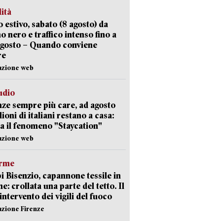
lità
 estivo, sabato (8 agosto) da
no nero e traffico intenso fino a
agosto – Quando conviene
re
azione web
udio
ze sempre più care, ad agosto
lioni di italiani restano a casa:
a il fenomeno "Staycation"
azione web
arme
 Bisenzio, capannone tessile in
e: crollata una parte del tetto. Il
intervento dei vigili del fuoco
azione Firenze