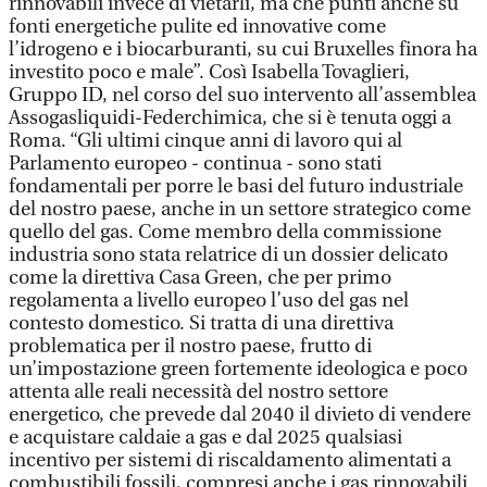
rinnovabili invece di vietarli, ma che punti anche su
fonti energetiche pulite ed innovative come
l’idrogeno e i biocarburanti, su cui Bruxelles finora ha
investito poco e male”. Così Isabella Tovaglieri,
Gruppo ID, nel corso del suo intervento all’assemblea
Assogasliquidi-Federchimica, che si è tenuta oggi a
Roma. “Gli ultimi cinque anni di lavoro qui al
Parlamento europeo - continua - sono stati
fondamentali per porre le basi del futuro industriale
del nostro paese, anche in un settore strategico come
quello del gas. Come membro della commissione
industria sono stata relatrice di un dossier delicato
come la direttiva Casa Green, che per primo
regolamenta a livello europeo l’uso del gas nel
contesto domestico. Si tratta di una direttiva
problematica per il nostro paese, frutto di
un’impostazione green fortemente ideologica e poco
attenta alle reali necessità del nostro settore
energetico, che prevede dal 2040 il divieto di vendere
e acquistare caldaie a gas e dal 2025 qualsiasi
incentivo per sistemi di riscaldamento alimentati a
combustibili fossili, compresi anche i gas rinnovabili