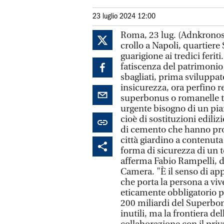
23 luglio 2024 12:00
Roma, 23 lug. (Adnkronos) 
crollo a Napoli, quartiere
guarigione ai tredici ferit
fatiscenza del patrimonio 
sbagliati, prima sviluppat
insicurezza, ora perfino r
superbonus o romanelle tra
urgente bisogno di un pian
cioè di sostituzioni edili
di cemento che hanno pro
città giardino a contenuta
forma di sicurezza di un t
afferma Fabio Rampelli, de
Camera. "È il senso di ap
che porta la persona a viv
eticamente obbligatorio p
200 miliardi del Superbonu
inutili, ma la frontiera de