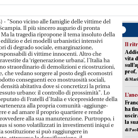
- "Sono vicino alle famiglie delle vittime del
 Scampia. Il più sincero augurio di pronta
i. Ma la tragedia ripropone il tema insoluto della
edilizio e dei modelli urbanistici intensivi
Il rit
ori di degrado sociale, emarginazione,
Addio
esponsabili di vittime innocenti. Altro che
vita 
vestite da ‘rigenerazione urbana’, l’Italia ha
sull’
o straordinario di demolizioni e ricostruzioni,
prof,
zie, che vedano sorgere al posto degli ecomostri
dotto conseguenti eco mostruosità sociali,
di Mar
 densità abitativa dove si concretizzi la prima
essuto urbano: il controllo di prossimità". Lo
L’an
putato di Fratelli d'Italia e vicepresidente della
Franc
partenenza alla propria comunità -aggiunge-
ha fin
ere e ad amare il proprio quartiere e rende
uscir
rovvedere alla sua manutenzione. Purtroppo, i
la su
s si sono volatilizzati in investimenti iniqui e
di Pao
lla sostituzione si può raggiungere in