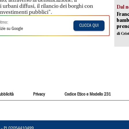
to, attraverso la densificazione, il
rbani diffusi, il rilancio dei borghi con
Dal n
 investimenti pubblici".
Franc
bambi
itmo:
pren
CLICCA QUI
izie su Google
di Cri
ubblicità
Privacy
Codice Etico e Modello 231
vorno – PI 02054410499