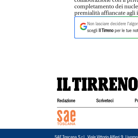
collaborazione con il priva
completamento dei nuclei u
premialità affiancate agli
Non lasciare decidere l'algor
scegli
Il Tirreno
per le tue not
Redazione
Scriveteci
P
SAE Toscana S.r.l., Viale Vittorio Alfieri 9, Li