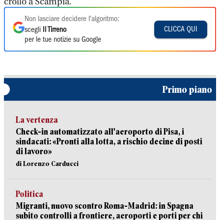
crollo a Scampia.
Non lasciare decidere l'algoritmo:
CLICCA QUI
scegli
Il Tirreno
per le tue notizie su Google
Primo piano
La vertenza
Check-in automatizzato all'aeroporto di Pisa, i
sindacati: «Pronti alla lotta, a rischio decine di posti
di lavoro»
di Lorenzo Carducci
Politica
Migranti, nuovo scontro Roma-Madrid: in Spagna
subito controlli a frontiere, aeroporti e porti per chi