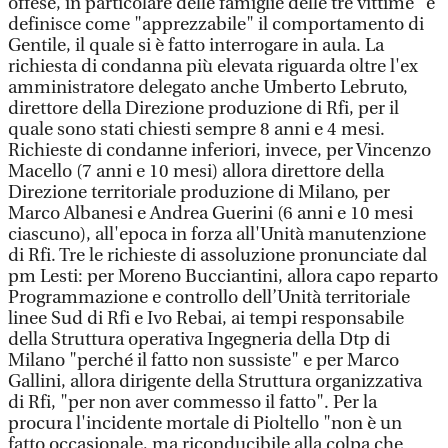
offese, in particolare delle famiglie delle tre vittime" e
definisce come "apprezzabile" il comportamento di
Gentile, il quale si è fatto interrogare in aula. La
richiesta di condanna più elevata riguarda oltre l'ex
amministratore delegato anche Umberto Lebruto,
direttore della Direzione produzione di Rfi, per il
quale sono stati chiesti sempre 8 anni e 4 mesi.
Richieste di condanne inferiori, invece, per Vincenzo
Macello (7 anni e 10 mesi) allora direttore della
Direzione territoriale produzione di Milano, per
Marco Albanesi e Andrea Guerini (6 anni e 10 mesi
ciascuno), all'epoca in forza all'Unità manutenzione
di Rfi. Tre le richieste di assoluzione pronunciate dal
pm Lesti: per Moreno Bucciantini, allora capo reparto
Programmazione e controllo dell’Unità territoriale
linee Sud di Rfi e Ivo Rebai, ai tempi responsabile
della Struttura operativa Ingegneria della Dtp di
Milano "perché il fatto non sussiste" e per Marco
Gallini, allora dirigente della Struttura organizzativa
di Rfi, "per non aver commesso il fatto". Per la
procura l'incidente mortale di Pioltello "non è un
fatto occasionale, ma riconducibile alla colpa che