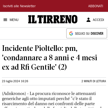
Il
Iscriviti alle Newsletter
ABBONATI
Tirreno
MENU
ACCEDI
SEGUICI SU
DISCOVER
Incidente Pioltello: pm,
'condannare a 8 anni e 4 mesi
ex ad Rfi Gentile' (2)
23 luglio 2024 16:26
2 MINUTI DI LETTURA
(Adnkronos) - La procura riconosce le attenuanti
generiche agli otto imputati perché "c’è stato il
risarcimento del danno nei confronti delle parte