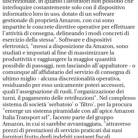
discrezionale, in quanto i lavoratori non possono che
interloquire costantemente solo con il dispositivo
informatico loro in uso, dotato di un software
gestionale di proprietà Amazon, con cui sono
impartite le concrete direttive operative per effettuare
l’attività di consegna, delineando i modi concreti di
esercizio della stessa". Software e dispositivi
elettronici, "messi a disposizione da Amazon, sono
studiati e impostati al fine di massimizzare la
produttività e raggiungere la maggior quantità
possibile di passaggi, non lasciando all'appaltatore - o
comunque all’affidatario del servizio di consegna di
ultimo miglio - alcuna discrezionalità operativa,
residuando per esso unicamente poteri accessori,
quali l’assegnazione di ruoli, l’organizzazione dei
turni, il pagamento delle retribuzioni". Nel complesso
sistema di società 'serbatoio' o 'filtro', per la procura
"emerge un sistema piramidale con all’apice Amazon
Italia Transport srl", facente parte del gruppo
Amazon, in cui si sarebbe avvantaggiata, "attraverso
prezzi di prestazioni di servizio praticati dai suoi
fornitori frutto degli indebiti vantaggi fiscali