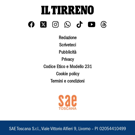
Redazione
Scriveteci
Pubblicità
Privacy
Codice Etico e Modello 231
Cookie policy
Termini e condizioni
SAE Toscana S.r.l., Viale Vittorio Alfieri 9, Livorno – PI 02054410499