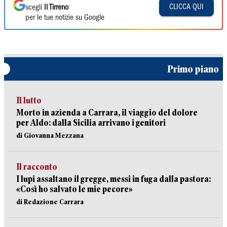
CLICCA QUI
scegli
Il Tirreno
per le tue notizie su Google
Primo piano
Il lutto
Morto in azienda a Carrara, il viaggio del dolore
per Aldo: dalla Sicilia arrivano i genitori
di Giovanna Mezzana
Il racconto
I lupi assaltano il gregge, messi in fuga dalla pastora:
«Così ho salvato le mie pecore»
di Redazione Carrara