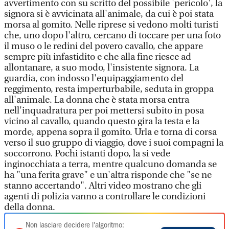
avvertimento con su scritto del possibile 'pericolo', la
signora si è avvicinata all'animale, da cui è poi stata
morsa al gomito. Nelle riprese si vedono molti turisti
che, uno dopo l'altro, cercano di toccare per una foto
il muso o le redini del povero cavallo, che appare
sempre più infastidito e che alla fine riesce ad
allontanare, a suo modo, l'insistente signora. La
guardia, con indosso l'equipaggiamento del
reggimento, resta imperturbabile, seduta in groppa
all'animale. La donna che è stata morsa entra
nell'inquadratura per poi mettersi subito in posa
vicino al cavallo, quando questo gira la testa e la
morde, appena sopra il gomito. Urla e torna di corsa
verso il suo gruppo di viaggio, dove i suoi compagni la
soccorrono. Pochi istanti dopo, la si vede
inginocchiata a terra, mentre qualcuno domanda se
ha "una ferita grave" e un'altra risponde che "se ne
stanno accertando". Altri video mostrano che gli
agenti di polizia vanno a controllare le condizioni
della donna.
Non lasciare decidere l'algoritmo: