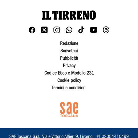
Redazione
Scriveteci
Pubblicità
Privacy
Codice Etico e Modello 231
Cookie policy
Termini e condizioni
SAE Toscana S.r.l., Viale Vittorio Alfieri 9, Livorno – PI 02054410499