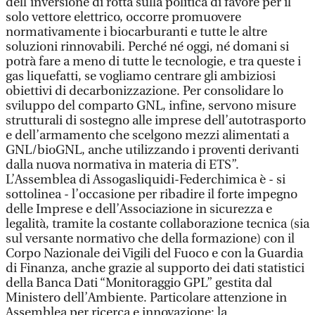
dell’inversione di rotta sulla politica di favore per il
solo vettore elettrico, occorre promuovere
normativamente i biocarburanti e tutte le altre
soluzioni rinnovabili. Perché né oggi, né domani si
potrà fare a meno di tutte le tecnologie, e tra queste i
gas liquefatti, se vogliamo centrare gli ambiziosi
obiettivi di decarbonizzazione. Per consolidare lo
sviluppo del comparto GNL, infine, servono misure
strutturali di sostegno alle imprese dell’autotrasporto
e dell’armamento che scelgono mezzi alimentati a
GNL/bioGNL, anche utilizzando i proventi derivanti
dalla nuova normativa in materia di ETS”.
L’Assemblea di Assogasliquidi-Federchimica è - si
sottolinea - l’occasione per ribadire il forte impegno
delle Imprese e dell’Associazione in sicurezza e
legalità, tramite la costante collaborazione tecnica (sia
sul versante normativo che della formazione) con il
Corpo Nazionale dei Vigili del Fuoco e con la Guardia
di Finanza, anche grazie al supporto dei dati statistici
della Banca Dati “Monitoraggio GPL” gestita dal
Ministero dell’Ambiente. Particolare attenzione in
Assemblea per ricerca e innovazione: la