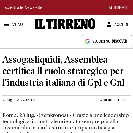
Il
Iscriviti alle Newsletter
ABBONATI
Tirreno
MENU
ACCEDI
SEGUICI SU
DISCOVER
Assogasliquidi, Assemblea
certifica il ruolo strategico per
l'industria italiana di Gpl e Gnl
23 luglio 2024 15:16
4 MINUTI DI LETTURA
Roma, 23 lug. -(Adnkronos) - Grazie a una leadership
tecnologica-industriale orientata sempre più alla
sostenibilità e a infrastrutture-impiantistica già