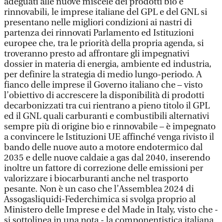
adeguati alle nuove miscele dei prodotti bio e
rinnovabili, le imprese italiane del GPL e del GNL si
presentano nelle migliori condizioni ai nastri di
partenza dei rinnovati Parlamento ed Istituzioni
europee che, tra le priorità della propria agenda, si
troveranno presto ad affrontare gli impegnativi
dossier in materia di energia, ambiente ed industria,
per definire la strategia di medio lungo-periodo. A
fianco delle imprese il Governo italiano che – visto
l’obiettivo di accrescere la disponibilità di prodotti
decarbonizzati tra cui rientrano a pieno titolo il GPL
ed il GNL quali carburanti e combustibili alternativi
sempre più di origine bio e rinnovabile – è impegnato
a convincere le Istituzioni UE affinché venga rivisto il
bando delle nuove auto a motore endotermico dal
2035 e delle nuove caldaie a gas dal 2040, inserendo
inoltre un fattore di correzione delle emissioni per
valorizzare i biocarburanti anche nel trasporto
pesante. Non è un caso che l’Assemblea 2024 di
Assogasliquidi-Federchimica si svolga proprio al
Ministero delle Imprese e del Made in Italy, visto che -
si sottolinea in una nota - la componentistica italiana