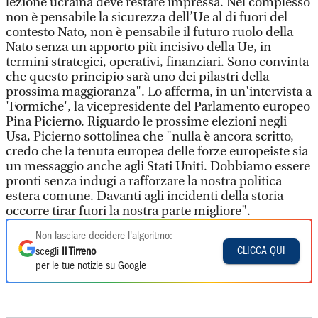
lezione ucraina deve restare impressa. Nel complesso
non è pensabile la sicurezza dell’Ue al di fuori del
contesto Nato, non è pensabile il futuro ruolo della
Nato senza un apporto più incisivo della Ue, in
termini strategici, operativi, finanziari. Sono convinta
che questo principio sarà uno dei pilastri della
prossima maggioranza". Lo afferma, in un'intervista a
'Formiche', la vicepresidente del Parlamento europeo
Pina Picierno. Riguardo le prossime elezioni negli
Usa, Picierno sottolinea che "nulla è ancora scritto,
credo che la tenuta europea delle forze europeiste sia
un messaggio anche agli Stati Uniti. Dobbiamo essere
pronti senza indugi a rafforzare la nostra politica
estera comune. Davanti agli incidenti della storia
occorre tirar fuori la nostra parte migliore".
Non lasciare decidere l'algoritmo:
CLICCA QUI
scegli
Il Tirreno
per le tue notizie su Google