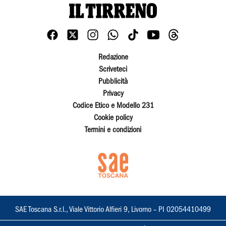
Redazione
Scriveteci
Pubblicità
Privacy
Codice Etico e Modello 231
Cookie policy
Termini e condizioni
SAE Toscana S.r.l., Viale Vittorio Alfieri 9, Livorno – PI 02054410499