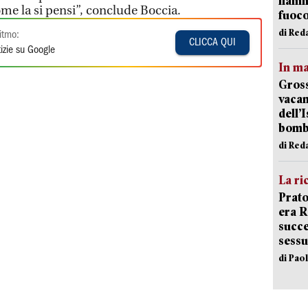
fiamm
e la si pensi”, conclude Boccia.
fuoc
di Red
itmo:
CLICCA QUI
izie su Google
In ma
Gross
vacan
dell’
bom
di Red
La ri
Prato
era 
succe
sessu
di Pao