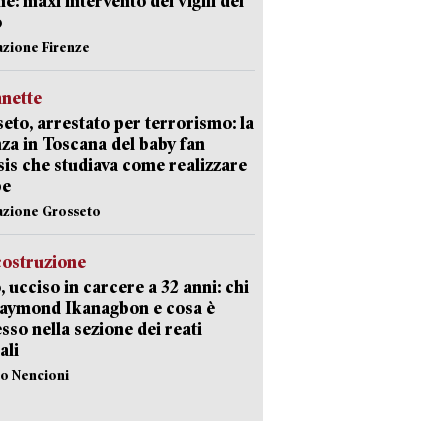
e: maxi intervento dei vigili del
o
azione Firenze
nette
eto, arrestato per terrorismo: la
za in Toscana del baby fan
Isis che studiava come realizzare
be
azione Grosseto
costruzione
, ucciso in carcere a 32 anni: chi
Raymond Ikanagbon e cosa è
sso nella sezione dei reati
ali
lo Nencioni