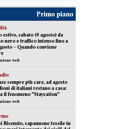
Primo piano
lità
 estivo, sabato (8 agosto) da
no nero e traffico intenso fino a
agosto – Quando conviene
re
azione web
udio
ze sempre più care, ad agosto
lioni di italiani restano a casa:
a il fenomeno "Staycation"
azione web
arme
 Bisenzio, capannone tessile in