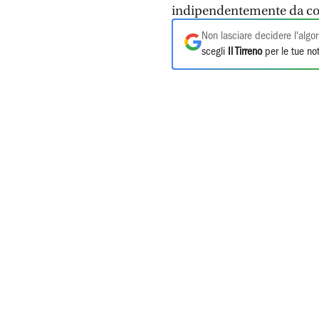
indipendentemente da com
Non lasciare decidere l'algor
scegli
Il Tirreno
per le tue not