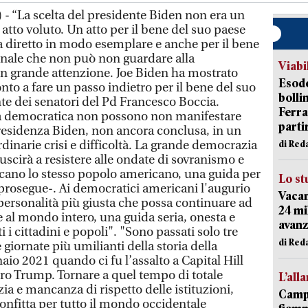
- “La scelta del presidente Biden non era un
 atto voluto. Un atto per il bene del suo paese
ra diretto in modo esemplare e anche per il bene
onale che non può non guardare alla
Viabi
 grande attenzione. Joe Biden ha mostrato
Esodo
ronto a fare un passo indietro per il bene del suo
bolli
nte dei senatori del Pd Francesco Boccia.
Ferr
opa democratica non possono non manifestare
parti
residenza Biden, non ancora conclusa, in un
inarie crisi e difficoltà. La grande democrazia
di Red
scirà a resistere alle ondate di sovranismo e
cano lo stesso popolo americano, una guida per
Lo st
-prosegue-. Ai democratici americani l'augurio
Vacan
a personalità più giusta che possa continuare ad
24 mi
 e al mondo intero, una guida seria, onesta e
avanz
tti i cittadini e popoli". "Sono passati solo tre
di Red
giornate più umilianti della storia della
io 2021 quando ci fu l’assalto a Capital Hill
pro Trump. Tornare a quel tempo di totale
L’all
a e mancanza di rispetto delle istituzioni,
Campi
onfitta per tutto il mondo occidentale