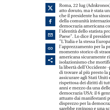
Roma, 22 lug (Adnkronos) 
atto dovuto, ma è stata un
che il presidente ha sino
della comunità internazi
democrazia americana con
l'identità dello statista p
Paese". Lo dice il preside
"L'Italia e la stessa Eur
l'apprezzamento per la p
momento storico di straord
americana sicuramente riu
isolazionismo che mortifi
la libertà dell'Occidente 
di trovare al più presto l
assicurare agli Stati Uniti
rispettosa dei diritti di tu
anni e mezzo da una delle 
democrazia USA: il 6 genna
attuato dai manifestanti 
disprezzo per la democrazi
sarebbe rovinoso e una sc