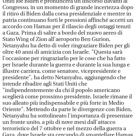
Uniti Joe Biden e pronuncerà un discorso davanti al
Congresso, in un momento di grande incertezza dopo
il ritiro di Biden dalla corsa presidenziale e mentre in
patria continuano forti le pressioni affinché accetti un
accordo con Hamas per il rilascio degli ostaggi tenuti
a Gaza. Prima di salire a bordo del nuovo aereo di
Stato Wing of Zion all'aeroporto Ben Gurion,
Netanyahu ha detto di voler ringraziare Biden per gli
oltre 40 anni di amicizia con Israele. "Questa sarà
l'occasione per ringraziarlo per le cose che ha fatto
per Israele durante la guerra e durante la sua lunga e
illustre carriera, come senatore, vicepresidente e
presidente", ha detto Netanyahu, aggiungendo che
intende ribadire agli Stati Uniti che
"indipendentemente da chi il popolo americano
sceglierà come prossimo presidente, Israele rimane il
suo alleato più indispensabile e più forte in Medio
Oriente". Mettendo da parte le divergenze con Biden,
Netanyahu ha sottolineato l'importanza di presentare
un fronte unito, a più di nove mesi dall'attacco
terroristico del 7 ottobre e nel mezzo della guerra a
Gaza, dove Israele sta cercando di smantellare Hamas