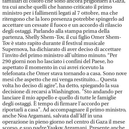
familiari di coloro che sono ancora prigionieri a Gaza,
tra cui anche quelli che hanno criticato il primo
ministro per i fallimenti legati al 7 ottobre, ma che
ritengono che la loro presenza potrebbe spingerlo ad
accettare un cessate il fuoco e un accordo di rilascio
degli ostaggi. Parlando alla stampa prima della
partenza, Shelly Shem-Tov, il cui figlio Omer Shem-
Tov è stato rapito durante il festival musicale
Supernova, ha dichiarato di aver deciso di accettare
l'invito del primo ministro all'ultimo minuto. “Per
290 giorni non ho lasciato i confini del Paese, ho
aspettato il momento in cui avrei ricevuto la
telefonata che Omer stava tornando a casa. Sono nove
mesi che aspetto che mi venga restituito... Questa
volta ho deciso di agire”, ha detto, spiegando la sua
decisione di recarsi a Washington. "Sto andando per
lanciare il mio appello e quello di tutte le famiglie
degli ostaggi. È tempo di firmare l'accordo per
riportarli a casa". Ad accompagnare il primo ministro,
anche Noa Argamani, salvata dall'Idf in una
operazione in pieno giorno nel centro di Gaza il mese
scorso, e suo padre Yaakov Argamani. Presente anche